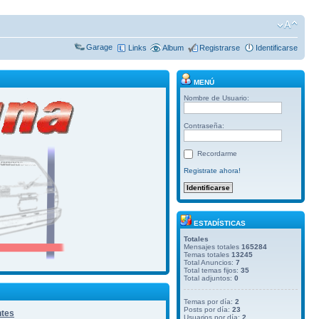
Garage
Links
Album
Registrarse
Identificarse
MENÚ
Nombre de Usuario:
Contraseña:
Recordarme
Registrate ahora!
ESTADÍSTICAS
Totales
Mensajes totales
165284
Temas totales
13245
Total Anuncios:
7
Total temas fijos:
35
Total adjuntos:
0
Temas por día:
2
Posts por día:
23
ntes
Usuarios por día:
2