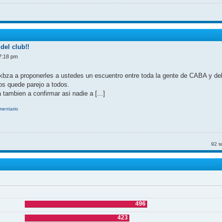
del club!!
7:18 pm
kbza a proponerles a ustedes un escuentro entre toda la gente de CABA y d
nos quede parejo a todos.
 tambien a confirmar asi nadie a [...]
omentario
92 t
496
423