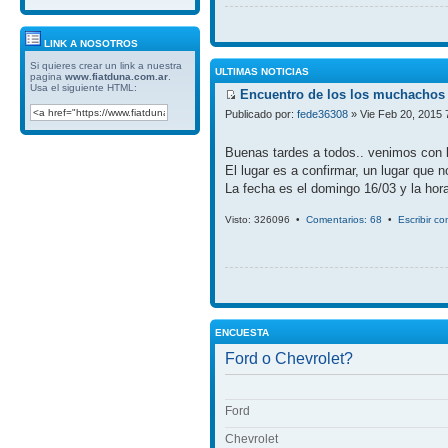
LINK A NOSOTROS
Si quieres crear un link a nuestra
ULTIMAS NOTICIAS
pagina
www.fiatduna.com.ar
.
Usa el siguiente HTML:
Encuentro de los los muchachos 
Publicado por:
fede36308
» Vie Feb 20, 2015 
Buenas tardes a todos.. venimos con 
El lugar es a confirmar, un lugar que 
La fecha es el domingo 16/03 y la hora
Visto: 326096 •
Comentarios: 68
•
Escribir c
ENCUESTA
Ford o Chevrolet?
Ford
Chevrolet