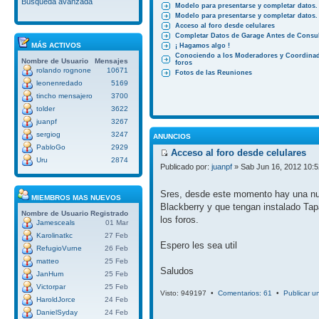
Búsqueda avanzada
Modelo para presentarse y completar datos.
Modelo para presentarse y completar datos.
Acceso al foro desde celulares
Completar Datos de Garage Antes de Consul
MÁS ACTIVOS
¡ Hagamos algo !
Conociendo a los Moderadores y Coordinad
Nombre de Usuario
Mensajes
foros
rolando rognone
10671
Fotos de las Reuniones
leonenredado
5169
tincho mensajero
3700
tolder
3622
juanpf
3267
sergiog
3247
ANUNCIOS
PabloGo
2929
Acceso al foro desde celulares
Uru
2874
Publicado por:
juanpf
» Sab Jun 16, 2012 10:
Sres, desde este momento hay una nuev
MIEMBROS MAS NUEVOS
Blackberry y que tengan instalado Tap
Nombre de Usuario
Registrado
los foros.
Jamesceals
01 Mar
Karolinatkc
27 Feb
Espero les sea util
RefugioVurne
26 Feb
matteo
25 Feb
Saludos
JanHum
25 Feb
Victorpar
25 Feb
Visto: 949197 •
Comentarios: 61
•
Publicar u
HaroldJorce
24 Feb
DanielSyday
24 Feb