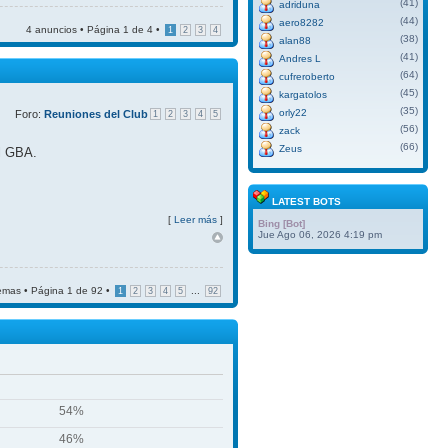
(41)
adriduna
(44)
aero8282
4 anuncios • Página
1
de
4
•
1
2
3
4
(38)
alan88
(41)
Andres L
(64)
cufreroberto
(45)
kargatolos
(35)
orly22
Foro:
Reuniones del Club
1
2
3
4
5
(56)
zack
(66)
Zeus
el GBA.
LATEST BOTS
[
Leer más
]
Bing [Bot]
Jue Ago 06, 2026 4:19 pm
emas • Página
1
de
92
•
...
1
2
3
4
5
92
54%
46%