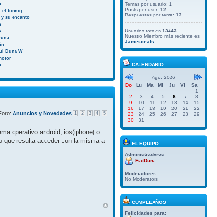
n
Temas por usuario:
1
Posts per user:
12
 el tunnig
Respuestas por tema:
12
a y su encanto
n
Usuarios totales
13443
n
Nuestro Miembro más reciente es
Duna
Jamesceals
ión
aul Duna W
motor
CALENDARIO
n
Ago. 2026
Do
Lu
Ma
Mi
Ju
Vi
Sa
1
2
3
4
5
6
7
8
9
10
11
12
13
14
15
16
17
18
19
20
21
22
Foro:
Anuncios y Novedades
1
2
3
4
5
23
24
25
26
27
28
29
30
31
ma operativo android, ios(iphone) o
do que resulta acceder con la misma a
EL EQUIPO
Administradores
FiatDuna
Moderadores
No Moderators
CUMPLEAÑOS
Felicidades para: