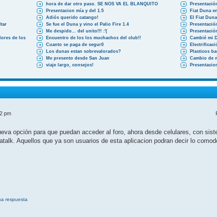
hora de dar otro paso. SE NOS VA EL BLANQUITO
Presentació
Presentacion mía y del 1.5
Fiat Duna en
Adiós querido catango!
El Fiat Dun
tar
Se fue el Duna y vino el Palio Fire 1.4
Presentació
Me despido... del unito!!! :'(
Presentació
ores de los
Encuentro de los los muchachos del club!!
Cambié mi 
Cuanto se paga de segur0
Electrificac
Los dunas estan sobrevalorados?
Plasticos b
Me presento desde San Juan
Cambio de 
viaje largo, consejos!
Presentacio
52 pm
a opción para que puedan acceder al foro, ahora desde celulares, con siste
atalk. Aquellos que ya son usuarios de esta aplicacion podran decir lo como
na respuesta