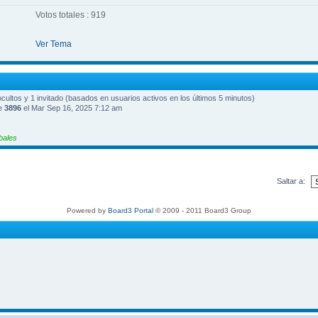
Votos totales : 919
Ver Tema
 ocultos y 1 invitado (basados en usuarios activos en los últimos 5 minutos)
ue
3896
el Mar Sep 16, 2025 7:12 am
bales
Saltar a:
Powered by
Board3 Portal
© 2009 - 2011 Board3 Group