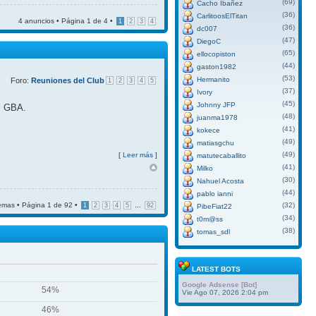
(69)
Cacho Ibañez
(36)
CarlitoosElTitan
4 anuncios • Página
1
de
4
•
1
2
3
4
(36)
dc007
(47)
DiegoC
(65)
ellocopiston
(44)
gaston1982
(53)
Hermanito
Foro:
Reuniones del Club
1
2
3
4
5
(37)
Ivory
(45)
Johnny JFP
el GBA.
(48)
juanma1978
(41)
kokece
(49)
matiasgchu
(49)
[
Leer más
]
matutecaballito
(41)
Milko
(30)
Nahuel Acosta
(44)
pablo ianni
emas • Página
1
de
92
•
...
(32)
1
2
3
4
5
92
PibeFiat22
(34)
t0m@ss
(38)
tomas_sdl
LATEST BOTS
Google Adsense [Bot]
54%
Vie Ago 07, 2026 2:04 pm
46%