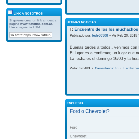
LINK A NOSOTROS
Si quieres crear un link a nuestra
ULTIMAS NOTICIAS
pagina
www.fiatduna.com.ar
.
Usa el siguiente HTML:
Encuentro de los los muchachos 
Publicado por:
fede36308
» Vie Feb 20, 2015 
Buenas tardes a todos.. venimos con 
El lugar es a confirmar, un lugar que 
La fecha es el domingo 16/03 y la hora
Visto: 326403 •
Comentarios: 68
•
Escribir c
ENCUESTA
Ford o Chevrolet?
Ford
Chevrolet