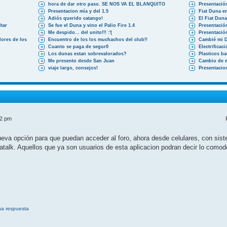
hora de dar otro paso. SE NOS VA EL BLANQUITO
Presentació
Presentacion mía y del 1.5
Fiat Duna en
Adiós querido catango!
El Fiat Dun
tar
Se fue el Duna y vino el Palio Fire 1.4
Presentació
Me despido... del unito!!! :'(
Presentació
ores de los
Encuentro de los los muchachos del club!!
Cambié mi 
Cuanto se paga de segur0
Electrificac
Los dunas estan sobrevalorados?
Plasticos b
Me presento desde San Juan
Cambio de 
viaje largo, consejos!
Presentacio
52 pm
a opción para que puedan acceder al foro, ahora desde celulares, con siste
atalk. Aquellos que ya son usuarios de esta aplicacion podran decir lo como
na respuesta