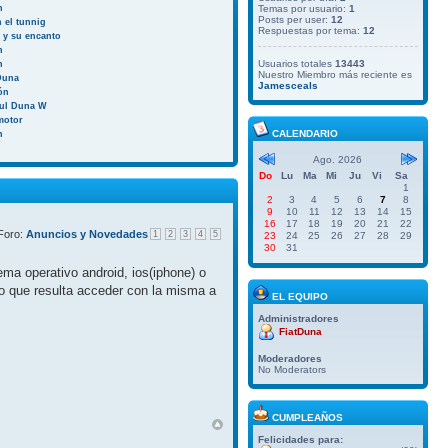
n
Temas por usuario:
1
Posts per user:
12
 el tunnig
Respuestas por tema:
12
a y su encanto
n
Usuarios totales
13443
n
Nuestro Miembro más reciente es
Duna
Jamesceals
ión
aul Duna W
motor
CALENDARIO
n
Ago. 2026
Do
Lu
Ma
Mi
Ju
Vi
Sa
1
2
3
4
5
6
7
8
9
10
11
12
13
14
15
16
17
18
19
20
21
22
Foro:
Anuncios y Novedades
1
2
3
4
5
23
24
25
26
27
28
29
30
31
ma operativo android, ios(iphone) o
do que resulta acceder con la misma a
EL EQUIPO
Administradores
FiatDuna
Moderadores
No Moderators
CUMPLEAÑOS
Felicidades para: