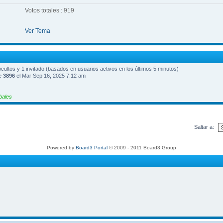
Votos totales : 919
Ver Tema
 ocultos y 1 invitado (basados en usuarios activos en los últimos 5 minutos)
ue
3896
el Mar Sep 16, 2025 7:12 am
bales
Saltar a:
Powered by
Board3 Portal
© 2009 - 2011 Board3 Group