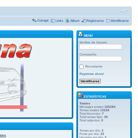
Garage
Links
Album
Registrarse
Identificarse
MENÚ
Nombre de Usuario:
Contraseña:
Recordarme
Registrate ahora!
ESTADÍSTICAS
Totales
Mensajes totales
165284
Temas totales
13245
Total Anuncios:
7
Total temas fijos:
35
Total adjuntos:
0
Temas por día:
2
Posts por día:
23
ntes
Usuarios por día:
2