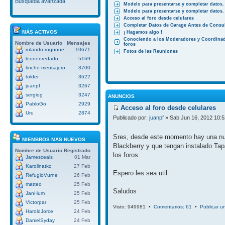
Búsqueda avanzada
Modelo para presentarse y completar datos.
Modelo para presentarse y completar datos.
Acceso al foro desde celulares
Completar Datos de Garage Antes de Consul
MÁS ACTIVOS
¡ Hagamos algo !
Conociendo a los Moderadores y Coordinad
Nombre de Usuario
Mensajes
foros
rolando rognone
10671
Fotos de las Reuniones
leonenredado
5169
tincho mensajero
3700
tolder
3622
juanpf
3267
sergiog
3247
ANUNCIOS
PabloGo
2929
Acceso al foro desde celulares
Uru
2874
Publicado por:
juanpf
» Sab Jun 16, 2012 10:
Sres, desde este momento hay una nuev
MIEMBROS MAS NUEVOS
Blackberry y que tengan instalado Tap
Nombre de Usuario
Registrado
los foros.
Jamesceals
01 Mar
Karolinatkc
27 Feb
Espero les sea util
RefugioVurne
26 Feb
matteo
25 Feb
Saludos
JanHum
25 Feb
Victorpar
25 Feb
Visto: 949981 •
Comentarios: 61
•
Publicar u
HaroldJorce
24 Feb
DanielSyday
24 Feb