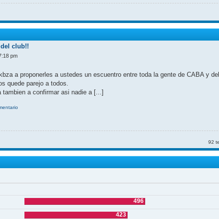
del club!!
7:18 pm
kbza a proponerles a ustedes un escuentro entre toda la gente de CABA y d
nos quede parejo a todos.
 tambien a confirmar asi nadie a [...]
omentario
92 t
496
423