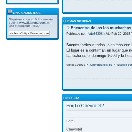
LINK A NOSOTROS
Si quieres crear un link a nuestra
ULTIMAS NOTICIAS
pagina
www.fiatduna.com.ar
.
Usa el siguiente HTML:
Encuentro de los los muchachos 
Publicado por:
fede36308
» Vie Feb 20, 2015 
Buenas tardes a todos.. venimos con 
El lugar es a confirmar, un lugar que 
La fecha es el domingo 16/03 y la hora
Visto: 326013 •
Comentarios: 68
•
Escribir c
ENCUESTA
Ford o Chevrolet?
Ford
Chevrolet