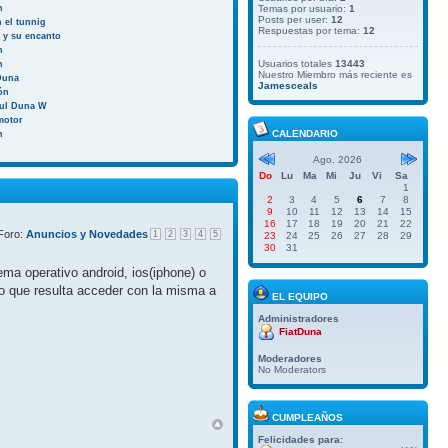
n
Temas por usuario:
1
Posts per user:
12
 el tunnig
Respuestas por tema:
12
a y su encanto
n
Usuarios totales
13443
n
Nuestro Miembro más reciente es
Duna
Jamesceals
ión
aul Duna W
motor
CALENDARIO
n
Ago. 2026
Do
Lu
Ma
Mi
Ju
Vi
Sa
1
2
3
4
5
6
7
8
9
10
11
12
13
14
15
16
17
18
19
20
21
22
Foro:
Anuncios y Novedades
1
2
3
4
5
23
24
25
26
27
28
29
30
31
ma operativo android, ios(iphone) o
do que resulta acceder con la misma a
EL EQUIPO
Administradores
FiatDuna
Moderadores
No Moderators
CUMPLEAÑOS
Felicidades para: