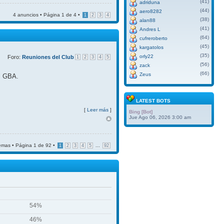
(41)
adriduna
(44)
aero8282
4 anuncios • Página
1
de
4
•
1
2
3
4
(38)
alan88
(41)
Andres L
(64)
cufreroberto
(45)
kargatolos
(35)
orly22
Foro:
Reuniones del Club
1
2
3
4
5
(56)
zack
(66)
Zeus
el GBA.
LATEST BOTS
[
Leer más
]
Bing [Bot]
Jue Ago 06, 2026 3:00 am
emas • Página
1
de
92
•
...
1
2
3
4
5
92
54%
46%