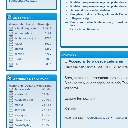
Búsqueda avanzada
Modelo para presentarse y completar datos.
Modelo para presentarse y completar datos.
Acceso al foro desde celulares
Completar Datos de Garage Antes de Consul
MÁS ACTIVOS
¡ Hagamos algo !
Conociendo a los Moderadores y Coordinad
Nombre de Usuario
Mensajes
foros
rolando rognone
10671
Fotos de las Reuniones
leonenredado
5169
tincho mensajero
3700
tolder
3622
juanpf
3267
sergiog
3247
ANUNCIOS
PabloGo
2929
Acceso al foro desde celulares
Uru
2874
Publicado por:
juanpf
» Sab Jun 16, 2012 10:
Sres, desde este momento hay una nuev
MIEMBROS MAS NUEVOS
Blackberry y que tengan instalado Tap
Nombre de Usuario
Registrado
los foros.
Jamesceals
01 Mar
Karolinatkc
27 Feb
Espero les sea util
RefugioVurne
26 Feb
matteo
25 Feb
Saludos
JanHum
25 Feb
Victorpar
25 Feb
Visto: 948823 •
Comentarios: 61
•
Publicar u
HaroldJorce
24 Feb
DanielSyday
24 Feb