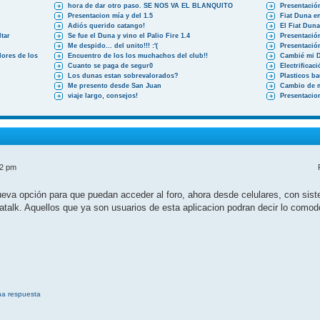
hora de dar otro paso. SE NOS VA EL BLANQUITO
Presentació
Presentacion mía y del 1.5
Fiat Duna en
Adiós querido catango!
El Fiat Dun
tar
Se fue el Duna y vino el Palio Fire 1.4
Presentació
Me despido... del unito!!! :'(
Presentació
ores de los
Encuentro de los los muchachos del club!!
Cambié mi 
Cuanto se paga de segur0
Electrificac
Los dunas estan sobrevalorados?
Plasticos b
Me presento desde San Juan
Cambio de 
viaje largo, consejos!
Presentacio
52 pm
a opción para que puedan acceder al foro, ahora desde celulares, con siste
atalk. Aquellos que ya son usuarios de esta aplicacion podran decir lo como
na respuesta