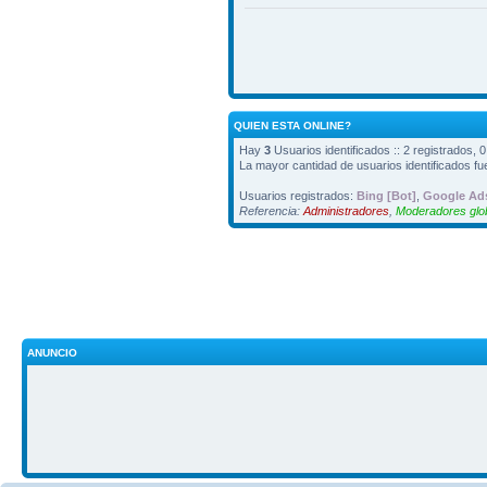
QUIEN ESTA ONLINE?
Hay
3
Usuarios identificados :: 2 registrados, 
La mayor cantidad de usuarios identificados f
Usuarios registrados:
Bing [Bot]
,
Google Ads
Referencia:
Administradores
,
Moderadores glo
ANUNCIO