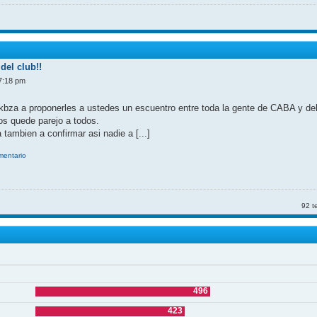
del club!!
7:18 pm
kbza a proponerles a ustedes un escuentro entre toda la gente de CABA y d
nos quede parejo a todos.
 tambien a confirmar asi nadie a [...]
omentario
92 t
496
423