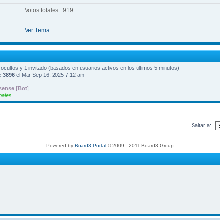
Votos totales : 919
Ver Tema
0 ocultos y 1 invitado (basados en usuarios activos en los últimos 5 minutos)
ue
3896
el Mar Sep 16, 2025 7:12 am
ense [Bot]
bales
Saltar a:
Powered by
Board3 Portal
© 2009 - 2011 Board3 Group