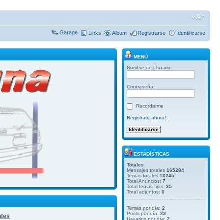
Garage
Links
Album
Registrarse
Identificarse
MENÚ
Nombre de Usuario:
Contraseña:
Recordarme
Registrate ahora!
ESTADÍSTICAS
Totales
Mensajes totales
165284
Temas totales
13245
Total Anuncios:
7
Total temas fijos:
35
Total adjuntos:
0
Temas por día:
2
Posts por día:
23
ntes
Usuarios por día:
2