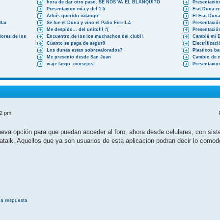
hora de dar otro paso. SE NOS VA EL BLANQUITO
Presentació
Presentacion mía y del 1.5
Fiat Duna en
Adiós querido catango!
El Fiat Dun
tar
Se fue el Duna y vino el Palio Fire 1.4
Presentació
Me despido... del unito!!! :'(
Presentació
ores de los
Encuentro de los los muchachos del club!!
Cambié mi 
Cuanto se paga de segur0
Electrificac
Los dunas estan sobrevalorados?
Plasticos b
Me presento desde San Juan
Cambio de 
viaje largo, consejos!
Presentacio
52 pm
a opción para que puedan acceder al foro, ahora desde celulares, con siste
atalk. Aquellos que ya son usuarios de esta aplicacion podran decir lo como
na respuesta