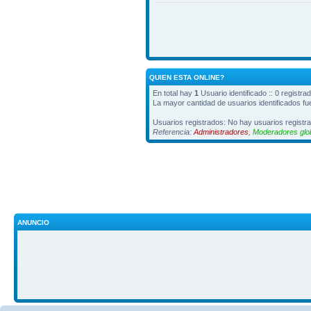
QUIEN ESTA ONLINE?
En total hay
1
Usuario identificado :: 0 registra
La mayor cantidad de usuarios identificados f
Usuarios registrados: No hay usuarios registra
Referencia:
Administradores
,
Moderadores glo
ANUNCIO