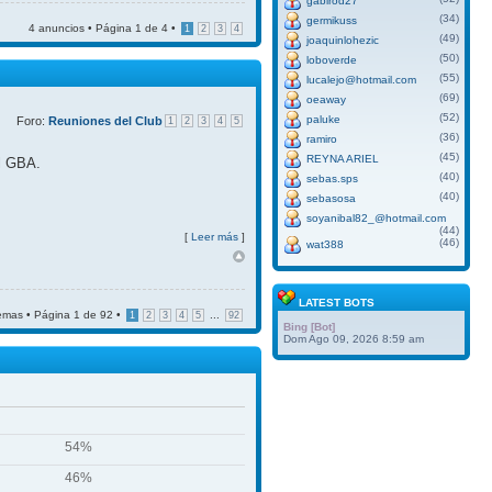
gabirod27
(34)
germikuss
4 anuncios • Página
1
de
4
•
1
2
3
4
(49)
joaquinlohezic
(50)
loboverde
(55)
lucalejo@hotmail.com
(69)
oeaway
(52)
paluke
Foro:
Reuniones del Club
1
2
3
4
5
(36)
ramiro
(45)
REYNA ARIEL
el GBA.
(40)
sebas.sps
(40)
sebasosa
soyanibal82_@hotmail.com
(44)
[
Leer más
]
(46)
wat388
LATEST BOTS
emas • Página
1
de
92
•
...
1
2
3
4
5
92
Bing [Bot]
Dom Ago 09, 2026 8:59 am
54%
46%