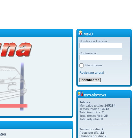
MENÚ
Nombre de Usuario:
Contraseña:
Recordarme
Registrate ahora!
ESTADÍSTICAS
Totales
Mensajes totales
165284
Temas totales
13245
Total Anuncios:
7
Total temas fijos:
35
Total adjuntos:
0
Temas por día:
2
Posts por día:
22
ntes
Usuarios por día:
2