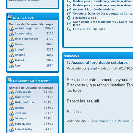
Modelo para presentarse y completar datos.
Modelo para presentarse y completar datos.
Acceso al foro desde celulares
Completar Datos de Garage Antes de Consul
MÁS ACTIVOS
¡ Hagamos algo !
Conociendo a los Moderadores y Coordinad
Nombre de Usuario
Mensajes
foros
rolando rognone
10671
Fotos de las Reuniones
leonenredado
5169
tincho mensajero
3700
tolder
3622
juanpf
3267
sergiog
3247
ANUNCIOS
PabloGo
2929
Acceso al foro desde celulares
Uru
2874
Publicado por:
juanpf
» Sab Jun 16, 2012 10:
Sres, desde este momento hay una nuev
MIEMBROS MAS NUEVOS
Blackberry y que tengan instalado Tap
Nombre de Usuario
Registrado
los foros.
Jamesceals
01 Mar
Karolinatkc
27 Feb
Espero les sea util
RefugioVurne
26 Feb
matteo
25 Feb
Saludos
JanHum
25 Feb
Victorpar
25 Feb
Visto: 951165 •
Comentarios: 61
•
Publicar u
HaroldJorce
24 Feb
DanielSyday
24 Feb