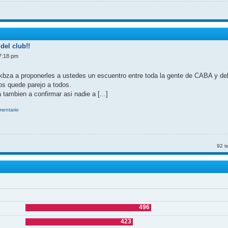
del club!!
7:18 pm
kbza a proponerles a ustedes un escuentro entre toda la gente de CABA y d
nos quede parejo a todos.
 tambien a confirmar asi nadie a [...]
omentario
92 t
496
423