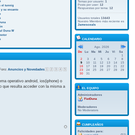
n
Temas por usuario:
1
Posts per user:
12
 el tunnig
Respuestas por tema:
12
a y su encanto
n
Usuarios totales
13443
n
Nuestro Miembro más reciente es
Duna
Jamesceals
ión
aul Duna W
motor
CALENDARIO
n
Ago. 2026
Do
Lu
Ma
Mi
Ju
Vi
Sa
1
2
3
4
5
6
7
8
9
10
11
12
13
14
15
16
17
18
19
20
21
22
Foro:
Anuncios y Novedades
1
2
3
4
5
23
24
25
26
27
28
29
30
31
ma operativo android, ios(iphone) o
do que resulta acceder con la misma a
EL EQUIPO
Administradores
FiatDuna
Moderadores
No Moderators
CUMPLEAÑOS
Felicidades para:
(52)