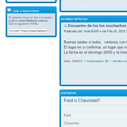
LINK A NOSOTROS
Si quieres crear un link a nuestra
ULTIMAS NOTICIAS
pagina
www.fiatduna.com.ar
.
Usa el siguiente HTML:
Encuentro de los los muchachos 
Publicado por:
fede36308
» Vie Feb 20, 2015 
Buenas tardes a todos.. venimos con 
El lugar es a confirmar, un lugar que 
La fecha es el domingo 16/03 y la hora
Visto: 326673 •
Comentarios: 68
•
Escribir c
ENCUESTA
Ford o Chevrolet?
Ford
Chevrolet