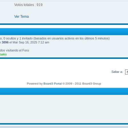
Votos totales : 919
Ver Tema
do, 0 ocultos y 1 invitado (basados en usuarios activos en los últimos 5 minutos)
ue
3896
el Mar Sep 16, 2025 7:12 am
dos visitando el Foro
bales
Saltar a:
Powered by
Board3 Portal
© 2009 - 2011 Board3 Group