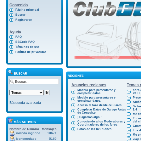
Contenido
Página principal
Buscar
Registrarse
Ayuda
FAQ
BBCode FAQ
Términos de uso
Política de privacidad
BUSCAR
RECIENTE
Anuncios recientes
Temas p
Modelo para presentarse y
hora 
completar datos.
VA E
Modelo para presentarse y
Prese
completar datos.
Adiós
Búsqueda avanzada
Acceso al foro desde celulares
Se fu
Completar Datos de Garage Antes
1.4
de Consultar
Me des
¡ Hagamos algo !
Encue
Conociendo a los Moderadores y
del cl
MÁS ACTIVOS
Coordinadores de los foros
Cuant
Nombre de Usuario
Mensajes
Fotos de las Reuniones
Los d
rolando rognone
10671
Me pr
leonenredado
5169
viaje