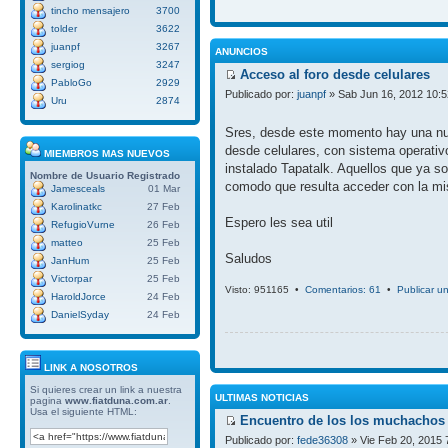
tincho mensajero
3700
tolder
3622
juanpf
3267
ANUNCIOS
sergiog
3247
Acceso al foro desde celulares
PabloGo
2929
Publicado por:
juanpf
» Sab Jun 16, 2012 10:
Uru
2874
Sres, desde este momento hay una nue
desde celulares, con sistema operativ
MIEMBROS MAS NUEVOS
instalado Tapatalk. Aquellos que ya so
Nombre de Usuario
Registrado
comodo que resulta acceder con la mi
Jamesceals
01 Mar
Karolinatkc
27 Feb
Espero les sea util
RefugioVurne
26 Feb
matteo
25 Feb
Saludos
JanHum
25 Feb
Victorpar
25 Feb
Visto: 951165 •
Comentarios: 61
•
Publicar u
HaroldJorce
24 Feb
DanielSyday
24 Feb
LINK A NOSOTROS
Si quieres crear un link a nuestra
ULTIMAS NOTICIAS
pagina
www.fiatduna.com.ar
.
Usa el siguiente HTML:
Encuentro de los los muchachos 
Publicado por:
fede36308
» Vie Feb 20, 2015 