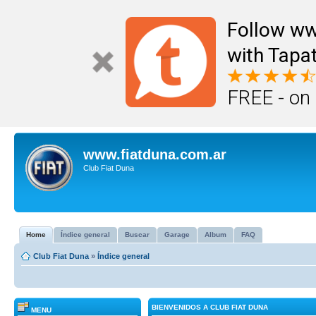
Follow ww
with Tapat
FREE - on
www.fiatduna.com.ar
Club Fiat Duna
Home
Índice general
Buscar
Garage
Album
FAQ
Club Fiat Duna
»
Índice general
BIENVENIDOS A CLUB FIAT DUNA
MENU