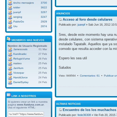
tincho mensajero
3700
tolder
3622
juanpf
3267
ANUNCIOS
sergiog
3247
Acceso al foro desde celulares
PabloGo
2929
Publicado por:
juanpf
» Sab Jun 16, 2012 10:
Uru
2874
Sres, desde este momento hay una nue
desde celulares, con sistema operativ
MIEMBROS MAS NUEVOS
instalado Tapatalk. Aquellos que ya so
Nombre de Usuario
Registrado
comodo que resulta acceder con la mi
Jamesceals
01 Mar
Karolinatkc
27 Feb
Espero les sea util
RefugioVurne
26 Feb
matteo
25 Feb
Saludos
JanHum
25 Feb
Victorpar
25 Feb
Visto: 949564 •
Comentarios: 61
•
Publicar u
HaroldJorce
24 Feb
DanielSyday
24 Feb
LINK A NOSOTROS
Si quieres crear un link a nuestra
ULTIMAS NOTICIAS
pagina
www.fiatduna.com.ar
.
Usa el siguiente HTML:
Encuentro de los los muchachos 
Publicado por:
fede36308
» Vie Feb 20, 2015 