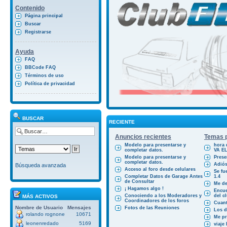
Contenido
Página principal
Buscar
Registrarse
Ayuda
FAQ
BBCode FAQ
Términos de uso
Política de privacidad
BUSCAR
RECIENTE
Anuncios recientes
Temas p
Modelo para presentarse y
hora 
completar datos.
VA E
Modelo para presentarse y
Prese
completar datos.
Adiós
Búsqueda avanzada
Acceso al foro desde celulares
Se fu
Completar Datos de Garage Antes
1.4
de Consultar
Me des
¡ Hagamos algo !
Encue
Conociendo a los Moderadores y
del cl
MÁS ACTIVOS
Coordinadores de los foros
Cuant
Nombre de Usuario
Mensajes
Fotos de las Reuniones
Los d
rolando rognone
10671
Me pr
leonenredado
5169
viaje