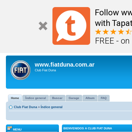
Follow ww
with Tapat
FREE - on
www.fiatduna.com.ar
Club Fiat Duna
Home
Índice general
Buscar
Garage
Album
FAQ
Club Fiat Duna
»
Índice general
BIENVENIDOS A CLUB FIAT DUNA
MENU