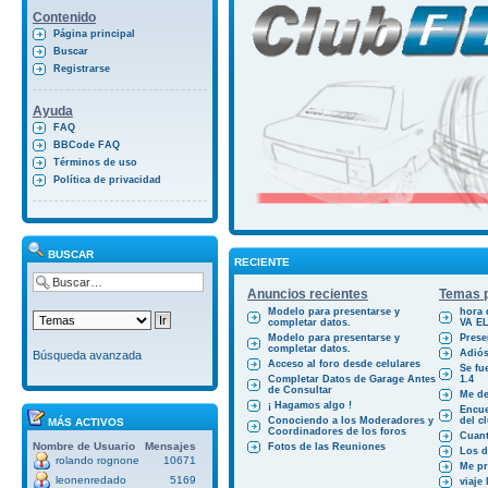
Contenido
Página principal
Buscar
Registrarse
Ayuda
FAQ
BBCode FAQ
Términos de uso
Política de privacidad
BUSCAR
RECIENTE
Anuncios recientes
Temas p
Modelo para presentarse y
hora 
completar datos.
VA E
Modelo para presentarse y
Prese
completar datos.
Adiós
Búsqueda avanzada
Acceso al foro desde celulares
Se fu
Completar Datos de Garage Antes
1.4
de Consultar
Me des
¡ Hagamos algo !
Encue
Conociendo a los Moderadores y
del cl
MÁS ACTIVOS
Coordinadores de los foros
Cuant
Nombre de Usuario
Mensajes
Fotos de las Reuniones
Los d
rolando rognone
10671
Me pr
leonenredado
5169
viaje