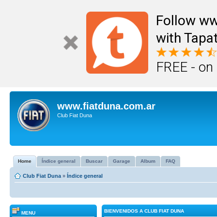
Follow ww
with Tapat
FREE - on
www.fiatduna.com.ar
Club Fiat Duna
Home
Índice general
Buscar
Garage
Album
FAQ
Club Fiat Duna
»
Índice general
BIENVENIDOS A CLUB FIAT DUNA
MENU