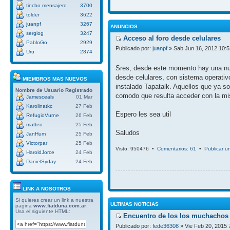
tincho mensajero
3700
tolder
3622
juanpf
3267
ANUNCIOS
sergiog
3247
Acceso al foro desde celulares
PabloGo
2929
Publicado por:
juanpf
» Sab Jun 16, 2012 10:
Uru
2874
Sres, desde este momento hay una nue
desde celulares, con sistema operativ
MIEMBROS MAS NUEVOS
instalado Tapatalk. Aquellos que ya so
Nombre de Usuario
Registrado
comodo que resulta acceder con la mi
Jamesceals
01 Mar
Karolinatkc
27 Feb
Espero les sea util
RefugioVurne
26 Feb
matteo
25 Feb
Saludos
JanHum
25 Feb
Victorpar
25 Feb
Visto: 950476 •
Comentarios: 61
•
Publicar u
HaroldJorce
24 Feb
DanielSyday
24 Feb
LINK A NOSOTROS
Si quieres crear un link a nuestra
ULTIMAS NOTICIAS
pagina
www.fiatduna.com.ar
.
Usa el siguiente HTML:
Encuentro de los los muchachos 
Publicado por:
fede36308
» Vie Feb 20, 2015 