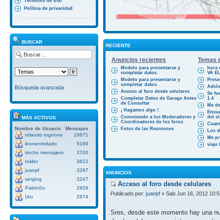
Términos de uso
Política de privacidad
BUSCAR
RECIENTE
Anuncios recientes
Temas p
Modelo para presentarse y
hora 
completar datos.
VA E
Modelo para presentarse y
Prese
completar datos.
Adiós
Búsqueda avanzada
Acceso al foro desde celulares
Se fu
Completar Datos de Garage Antes
1.4
de Consultar
Me des
¡ Hagamos algo !
Encue
Conociendo a los Moderadores y
del cl
MÁS ACTIVOS
Coordinadores de los foros
Cuant
Nombre de Usuario
Mensajes
Fotos de las Reuniones
Los d
rolando rognone
10671
Me pr
leonenredado
5169
viaje
tincho mensajero
3700
tolder
3622
juanpf
3267
ANUNCIOS
sergiog
3247
Acceso al foro desde celulares
PabloGo
2929
Publicado por:
juanpf
» Sab Jun 16, 2012 10:
Uru
2874
Sres, desde este momento hay una nue