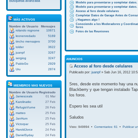
Búsqueda avanzada
Modelo para presentarse y completar datos.
Modelo para presentarse y completar datos.
Acceso al foro desde celulares
Completar Datos de Garage Antes de Consul
MÁS ACTIVOS
¡ Hagamos algo !
Conociendo a los Moderadores y Coordinad
Nombre de Usuario
Mensajes
foros
rolando rognone
10671
Fotos de las Reuniones
leonenredado
5169
tincho mensajero
3700
tolder
3622
juanpf
3267
sergiog
3247
ANUNCIOS
PabloGo
2929
Acceso al foro desde celulares
Uru
2874
Publicado por:
juanpf
» Sab Jun 16, 2012 10:
Sres, desde este momento hay una nuev
MIEMBROS MAS NUEVOS
Blackberry y que tengan instalado Tap
Nombre de Usuario
Registrado
los foros.
Jamesceals
01 Mar
Karolinatkc
27 Feb
Espero les sea util
RefugioVurne
26 Feb
matteo
25 Feb
Saludos
JanHum
25 Feb
Victorpar
25 Feb
Visto: 949894 •
Comentarios: 61
•
Publicar u
HaroldJorce
24 Feb
DanielSyday
24 Feb