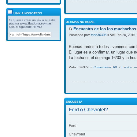
LINK A NOSOTROS
Si quieres crear un link a nuestra
ULTIMAS NOTICIAS
pagina
www.fiatduna.com.ar
.
Usa el siguiente HTML:
Encuentro de los los muchachos 
Publicado por:
fede36308
» Vie Feb 20, 2015 
Buenas tardes a todos.. venimos con 
El lugar es a confirmar, un lugar que 
La fecha es el domingo 16/03 y la hora
Visto: 326377 •
Comentarios: 68
•
Escribir c
ENCUESTA
Ford o Chevrolet?
Ford
Chevrolet