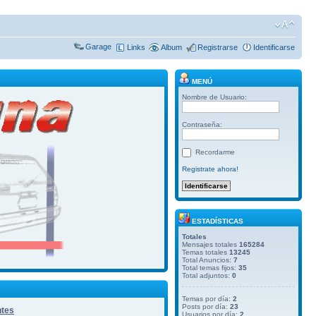
Garage
Links
Album
Registrarse
Identificarse
MENÚ
Nombre de Usuario:
Contraseña:
Recordarme
Registrate ahora!
ESTADÍSTICAS
Totales
Mensajes totales
165284
Temas totales
13245
Total Anuncios:
7
Total temas fijos:
35
Total adjuntos:
0
Temas por día:
2
Posts por día:
23
ntes
Usuarios por día:
2