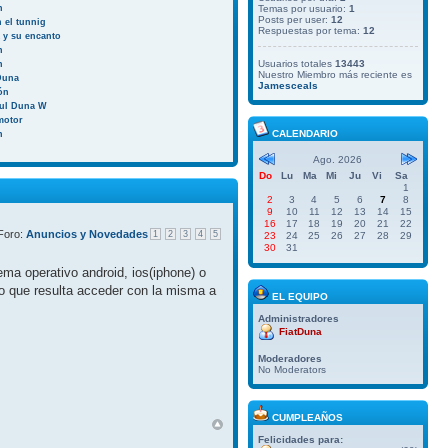
n
Temas por usuario:
1
Posts per user:
12
 el tunnig
Respuestas por tema:
12
a y su encanto
n
Usuarios totales
13443
n
Nuestro Miembro más reciente es
Duna
Jamesceals
ión
aul Duna W
motor
CALENDARIO
n
Ago. 2026
Do
Lu
Ma
Mi
Ju
Vi
Sa
1
2
3
4
5
6
7
8
9
10
11
12
13
14
15
16
17
18
19
20
21
22
Foro:
Anuncios y Novedades
1
2
3
4
5
23
24
25
26
27
28
29
30
31
ma operativo android, ios(iphone) o
do que resulta acceder con la misma a
EL EQUIPO
Administradores
FiatDuna
Moderadores
No Moderators
CUMPLEAÑOS
Felicidades para: