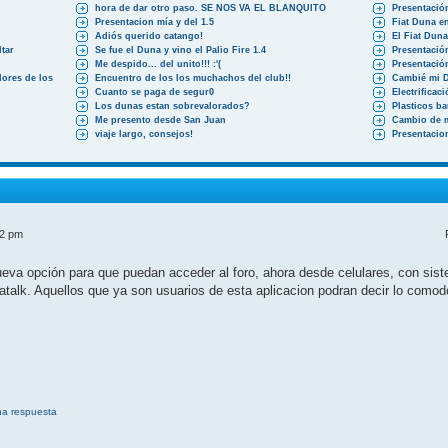
hora de dar otro paso. SE NOS VA EL BLANQUITO
Presentació
Presentacion mía y del 1.5
Fiat Duna en
Adiós querido catango!
El Fiat Dun
tar
Se fue el Duna y vino el Palio Fire 1.4
Presentació
Me despido... del unito!!! :'(
Presentació
ores de los
Encuentro de los los muchachos del club!!
Cambié mi 
Cuanto se paga de segur0
Electrificac
Los dunas estan sobrevalorados?
Plasticos b
Me presento desde San Juan
Cambio de 
viaje largo, consejos!
Presentacio
52 pm
a opción para que puedan acceder al foro, ahora desde celulares, con siste
atalk. Aquellos que ya son usuarios de esta aplicacion podran decir lo como
na respuesta