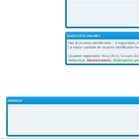
QUIEN ESTA ONLINE?
Hay
3
Usuarios identificados :: 2 registrados, 
La mayor cantidad de usuarios identificados f
Usuarios registrados:
Bing [Bot]
,
Google Ads
Referencia:
Administradores
,
Moderadores glo
ANUNCIO