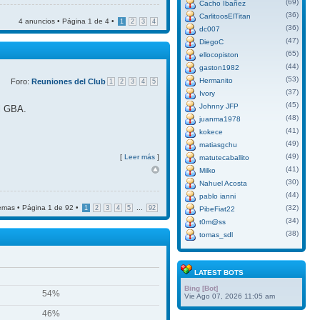
(69)
Cacho Ibañez
(36)
CarlitoosElTitan
4 anuncios • Página
1
de
4
•
1
2
3
4
(36)
dc007
(47)
DiegoC
(65)
ellocopiston
(44)
gaston1982
(53)
Hermanito
Foro:
Reuniones del Club
1
2
3
4
5
(37)
Ivory
(45)
Johnny JFP
el GBA.
(48)
juanma1978
(41)
kokece
(49)
matiasgchu
(49)
[
Leer más
]
matutecaballito
(41)
Milko
(30)
Nahuel Acosta
(44)
pablo ianni
emas • Página
1
de
92
•
...
(32)
1
2
3
4
5
92
PibeFiat22
(34)
t0m@ss
(38)
tomas_sdl
LATEST BOTS
Bing [Bot]
54%
Vie Ago 07, 2026 11:05 am
46%