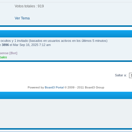
Votos totales : 919
Ver Tema
0 ocultos y 1 invitado (basados en usuarios activos en los últimos 5 minutos)
ue
3896
el Mar Sep 16, 2025 7:12 am
ense [Bot]
bales
Saltar a:
Powered by
Board3 Portal
© 2009 - 2011 Board3 Group