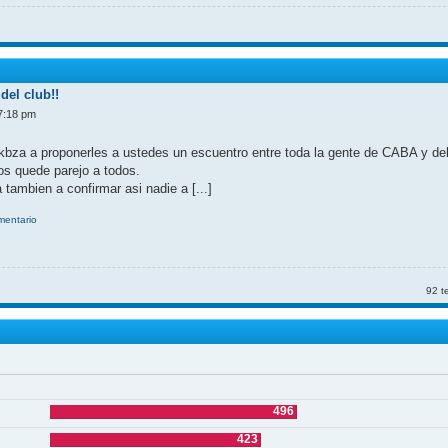
del club!!
7:18 pm
kbza a proponerles a ustedes un escuentro entre toda la gente de CABA y d
nos quede parejo a todos.
 tambien a confirmar asi nadie a [...]
omentario
92 t
496
423