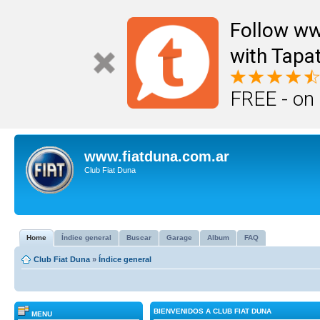
Follow ww
with Tapat
FREE - on
www.fiatduna.com.ar
Club Fiat Duna
Home
Índice general
Buscar
Garage
Album
FAQ
Club Fiat Duna
»
Índice general
BIENVENIDOS A CLUB FIAT DUNA
MENU