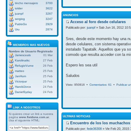
tincho mensajero
3700
tolder
3622
juanpf
3267
ANUNCIOS
sergiog
3247
Acceso al foro desde celulares
PabloGo
2929
Publicado por:
juanpf
» Sab Jun 16, 2012 10:
Uru
2874
Sres, desde este momento hay una nue
desde celulares, con sistema operativ
MIEMBROS MAS NUEVOS
instalado Tapatalk. Aquellos que ya so
Nombre de Usuario
Registrado
comodo que resulta acceder con la mi
Jamesceals
01 Mar
Karolinatkc
27 Feb
Espero les sea util
RefugioVurne
26 Feb
matteo
25 Feb
Saludos
JanHum
25 Feb
Victorpar
25 Feb
Visto: 950816 •
Comentarios: 61
•
Publicar u
HaroldJorce
24 Feb
DanielSyday
24 Feb
LINK A NOSOTROS
Si quieres crear un link a nuestra
ULTIMAS NOTICIAS
pagina
www.fiatduna.com.ar
.
Usa el siguiente HTML:
Encuentro de los los muchachos 
Publicado por:
fede36308
» Vie Feb 20, 2015 