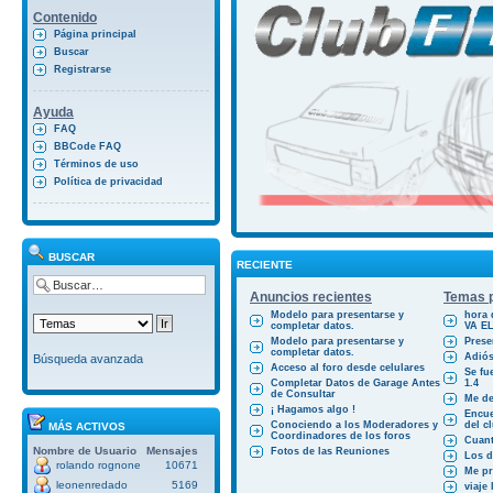
Contenido
Página principal
Buscar
Registrarse
Ayuda
FAQ
BBCode FAQ
Términos de uso
Política de privacidad
BUSCAR
RECIENTE
Anuncios recientes
Temas p
Modelo para presentarse y
hora 
completar datos.
VA E
Modelo para presentarse y
Prese
completar datos.
Adiós
Búsqueda avanzada
Acceso al foro desde celulares
Se fu
Completar Datos de Garage Antes
1.4
de Consultar
Me des
¡ Hagamos algo !
Encue
Conociendo a los Moderadores y
del cl
MÁS ACTIVOS
Coordinadores de los foros
Cuant
Nombre de Usuario
Mensajes
Fotos de las Reuniones
Los d
rolando rognone
10671
Me pr
leonenredado
5169
viaje