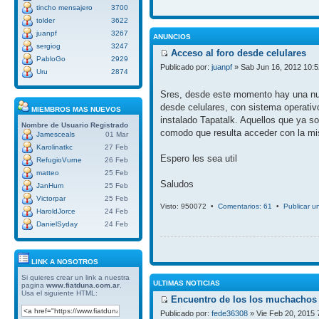
tincho mensajero
3700
tolder
3622
juanpf
3267
ANUNCIOS
sergiog
3247
Acceso al foro desde celulares
PabloGo
2929
Publicado por:
juanpf
» Sab Jun 16, 2012 10:
Uru
2874
Sres, desde este momento hay una nue
desde celulares, con sistema operativ
MIEMBROS MAS NUEVOS
instalado Tapatalk. Aquellos que ya so
Nombre de Usuario
Registrado
comodo que resulta acceder con la mi
Jamesceals
01 Mar
Karolinatkc
27 Feb
Espero les sea util
RefugioVurne
26 Feb
matteo
25 Feb
Saludos
JanHum
25 Feb
Victorpar
25 Feb
Visto: 950072 •
Comentarios: 61
•
Publicar u
HaroldJorce
24 Feb
DanielSyday
24 Feb
LINK A NOSOTROS
Si quieres crear un link a nuestra
ULTIMAS NOTICIAS
pagina
www.fiatduna.com.ar
.
Usa el siguiente HTML:
Encuentro de los los muchachos 
Publicado por:
fede36308
» Vie Feb 20, 2015 