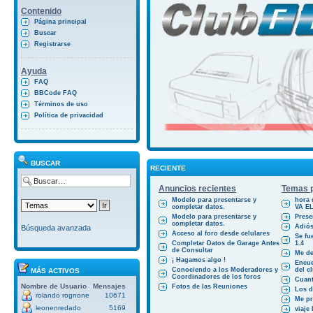
Contenido
Página principal
Buscar
Registrarse
Ayuda
FAQ
BBCode FAQ
Términos de uso
Política de privacidad
BUSCAR
RECIENTE
Anuncios recientes
Temas p
Modelo para presentarse y
hora 
completar datos.
VA E
Modelo para presentarse y
Prese
completar datos.
Adiós
Búsqueda avanzada
Acceso al foro desde celulares
Se fu
Completar Datos de Garage Antes
1.4
de Consultar
Me des
¡ Hagamos algo !
Encue
Conociendo a los Moderadores y
del cl
MÁS ACTIVOS
Coordinadores de los foros
Cuant
Nombre de Usuario
Mensajes
Fotos de las Reuniones
Los d
rolando rognone
10671
Me pr
leonenredado
5169
viaje