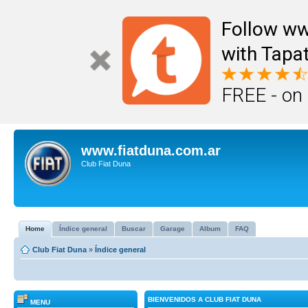
Follow ww
with Tapat
FREE - on
www.fiatduna.com.ar
Club Fiat Duna
Home
Índice general
Buscar
Garage
Album
FAQ
Club Fiat Duna
»
Índice general
BIENVENIDOS A CLUB FIAT DUNA
MENU