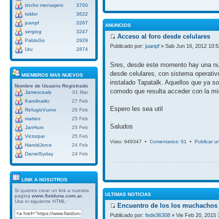
tincho mensajero
3700
tolder
3622
juanpf
3267
ANUNCIOS
sergiog
3247
Acceso al foro desde celulares
PabloGo
2929
Publicado por:
juanpf
» Sab Jun 16, 2012 10:
Uru
2874
Sres, desde este momento hay una nue
desde celulares, con sistema operativ
MIEMBROS MAS NUEVOS
instalado Tapatalk. Aquellos que ya so
Nombre de Usuario
Registrado
comodo que resulta acceder con la mi
Jamesceals
01 Mar
Karolinatkc
27 Feb
Espero les sea util
RefugioVurne
26 Feb
matteo
25 Feb
Saludos
JanHum
25 Feb
Victorpar
25 Feb
Visto: 949347 •
Comentarios: 61
•
Publicar u
HaroldJorce
24 Feb
DanielSyday
24 Feb
LINK A NOSOTROS
Si quieres crear un link a nuestra
ULTIMAS NOTICIAS
pagina
www.fiatduna.com.ar
.
Usa el siguiente HTML:
Encuentro de los los muchachos 
Publicado por:
fede36308
» Vie Feb 20, 2015 