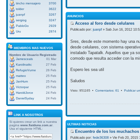
tincho mensajero
3700
tolder
3622
juanpf
3267
ANUNCIOS
sergiog
3247
Acceso al foro desde celulares
PabloGo
2929
Publicado por:
juanpf
» Sab Jun 16, 2012 10:
Uru
2874
Sres, desde este momento hay una nue
desde celulares, con sistema operativ
MIEMBROS MAS NUEVOS
instalado Tapatalk. Aquellos que ya so
Nombre de Usuario
Registrado
comodo que resulta acceder con la mi
Jamesceals
01 Mar
Karolinatkc
27 Feb
Espero les sea util
RefugioVurne
26 Feb
matteo
25 Feb
Saludos
JanHum
25 Feb
Victorpar
25 Feb
Visto: 951165 •
Comentarios: 61
•
Publicar u
HaroldJorce
24 Feb
DanielSyday
24 Feb
LINK A NOSOTROS
Si quieres crear un link a nuestra
ULTIMAS NOTICIAS
pagina
www.fiatduna.com.ar
.
Usa el siguiente HTML:
Encuentro de los los muchachos 
Publicado por:
fede36308
» Vie Feb 20, 2015 