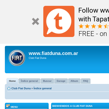
Follow ww
with Tapat
FREE - on
www.fiatduna.com.ar
Club Fiat Duna
Home
Índice general
Buscar
Garage
Album
FAQ
Club Fiat Duna
»
Índice general
BIENVENIDOS A CLUB FIAT DUNA
MENU