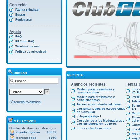
Contenido
Página principal
Buscar
Registrarse
Ayuda
FAQ
BBCode FAQ
Términos de uso
Política de privacidad
BUSCAR
RECIENTE
Anuncios recientes
Temas p
Modelo para presentarse y
hora 
completar datos.
VA E
Modelo para presentarse y
Prese
completar datos.
Adiós
Búsqueda avanzada
Acceso al foro desde celulares
Se fu
Completar Datos de Garage Antes
1.4
de Consultar
Me des
¡ Hagamos algo !
Encue
Conociendo a los Moderadores y
del cl
MÁS ACTIVOS
Coordinadores de los foros
Cuant
Nombre de Usuario
Mensajes
Fotos de las Reuniones
Los d
rolando rognone
10671
Me pr
leonenredado
5169
viaje