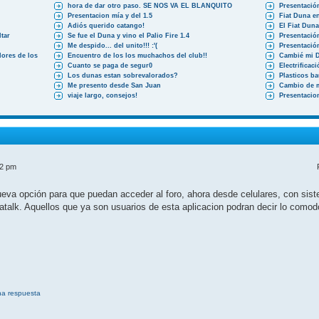
hora de dar otro paso. SE NOS VA EL BLANQUITO
Presentació
Presentacion mía y del 1.5
Fiat Duna en
Adiós querido catango!
El Fiat Dun
tar
Se fue el Duna y vino el Palio Fire 1.4
Presentació
Me despido... del unito!!! :'(
Presentació
ores de los
Encuentro de los los muchachos del club!!
Cambié mi 
Cuanto se paga de segur0
Electrificac
Los dunas estan sobrevalorados?
Plasticos b
Me presento desde San Juan
Cambio de 
viaje largo, consejos!
Presentacio
52 pm
a opción para que puedan acceder al foro, ahora desde celulares, con siste
atalk. Aquellos que ya son usuarios de esta aplicacion podran decir lo como
na respuesta