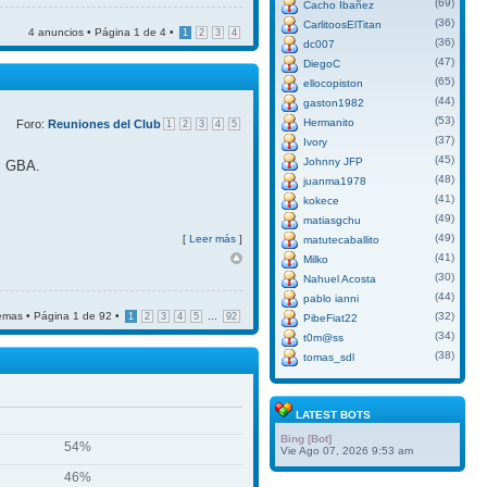
(69)
Cacho Ibañez
(36)
CarlitoosElTitan
4 anuncios • Página
1
de
4
•
1
2
3
4
(36)
dc007
(47)
DiegoC
(65)
ellocopiston
(44)
gaston1982
(53)
Hermanito
Foro:
Reuniones del Club
1
2
3
4
5
(37)
Ivory
(45)
Johnny JFP
el GBA.
(48)
juanma1978
(41)
kokece
(49)
matiasgchu
(49)
[
Leer más
]
matutecaballito
(41)
Milko
(30)
Nahuel Acosta
(44)
pablo ianni
emas • Página
1
de
92
•
...
(32)
1
2
3
4
5
92
PibeFiat22
(34)
t0m@ss
(38)
tomas_sdl
LATEST BOTS
Bing [Bot]
54%
Vie Ago 07, 2026 9:53 am
46%