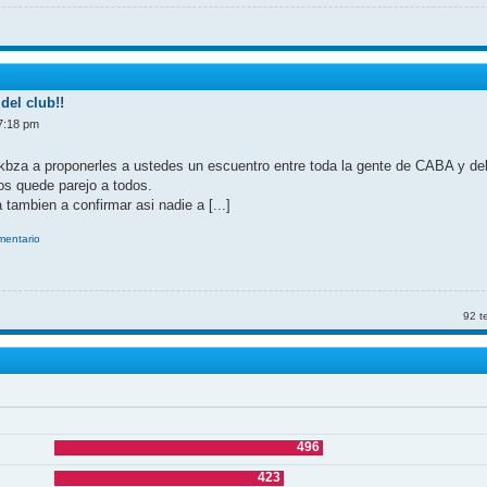
del club!!
7:18 pm
kbza a proponerles a ustedes un escuentro entre toda la gente de CABA y d
nos quede parejo a todos.
 tambien a confirmar asi nadie a [...]
omentario
92 t
496
423