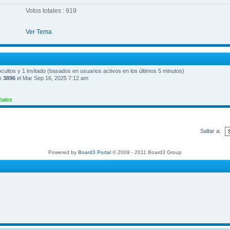
Votos totales : 919
Ver Tema
 ocultos y 1 invitado (basados en usuarios activos en los últimos 5 minutos)
ue
3896
el Mar Sep 16, 2025 7:12 am
bales
Saltar a:
Powered by
Board3 Portal
© 2009 - 2011 Board3 Group