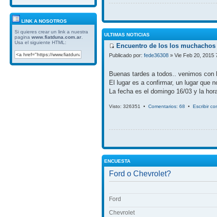
LINK A NOSOTROS
Si quieres crear un link a nuestra
ULTIMAS NOTICIAS
pagina
www.fiatduna.com.ar
.
Usa el siguiente HTML:
Encuentro de los los muchachos 
Publicado por:
fede36308
» Vie Feb 20, 2015 
Buenas tardes a todos.. venimos con 
El lugar es a confirmar, un lugar que 
La fecha es el domingo 16/03 y la hora
Visto: 326351 •
Comentarios: 68
•
Escribir c
ENCUESTA
Ford o Chevrolet?
Ford
Chevrolet