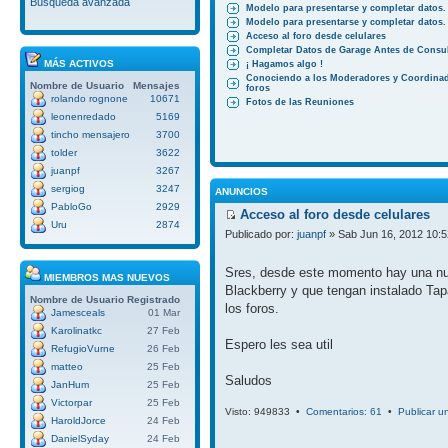
Búsqueda avanzada
Modelo para presentarse y completar datos.
Modelo para presentarse y completar datos.
Acceso al foro desde celulares
Completar Datos de Garage Antes de Consul
MÁS ACTIVOS
¡ Hagamos algo !
Conociendo a los Moderadores y Coordinad
Nombre de Usuario
Mensajes
foros
rolando rognone
10671
Fotos de las Reuniones
leonenredado
5169
tincho mensajero
3700
tolder
3622
juanpf
3267
sergiog
3247
ANUNCIOS
PabloGo
2929
Acceso al foro desde celulares
Uru
2874
Publicado por:
juanpf
» Sab Jun 16, 2012 10:
Sres, desde este momento hay una nuev
MIEMBROS MAS NUEVOS
Blackberry y que tengan instalado Tap
Nombre de Usuario
Registrado
los foros.
Jamesceals
01 Mar
Karolinatkc
27 Feb
Espero les sea util
RefugioVurne
26 Feb
matteo
25 Feb
Saludos
JanHum
25 Feb
Victorpar
25 Feb
Visto: 949833 •
Comentarios: 61
•
Publicar u
HaroldJorce
24 Feb
DanielSyday
24 Feb