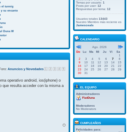
n
Temas por usuario:
1
Posts per user:
12
 el tunnig
Respuestas por tema:
12
a y su encanto
n
Usuarios totales
13443
n
Nuestro Miembro más reciente es
Duna
Jamesceals
ión
aul Duna W
motor
CALENDARIO
n
Ago. 2026
Do
Lu
Ma
Mi
Ju
Vi
Sa
1
2
3
4
5
6
7
8
9
10
11
12
13
14
15
16
17
18
19
20
21
22
Foro:
Anuncios y Novedades
1
2
3
4
5
23
24
25
26
27
28
29
30
31
ma operativo android, ios(iphone) o
do que resulta acceder con la misma a
EL EQUIPO
Administradores
FiatDuna
Moderadores
No Moderators
CUMPLEAÑOS
Felicidades para: