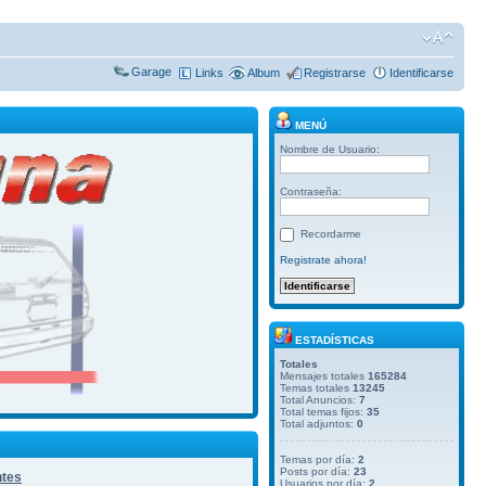
Garage
Links
Album
Registrarse
Identificarse
MENÚ
Nombre de Usuario:
Contraseña:
Recordarme
Registrate ahora!
ESTADÍSTICAS
Totales
Mensajes totales
165284
Temas totales
13245
Total Anuncios:
7
Total temas fijos:
35
Total adjuntos:
0
Temas por día:
2
Posts por día:
23
ntes
Usuarios por día:
2