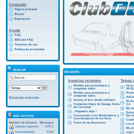
Contenido
Página principal
Buscar
Registrarse
Ayuda
FAQ
BBCode FAQ
Términos de uso
Política de privacidad
BUSCAR
RECIENTE
Anuncios recientes
Temas p
Modelo para presentarse y
hora 
completar datos.
VA E
Modelo para presentarse y
Prese
completar datos.
Adiós
Búsqueda avanzada
Acceso al foro desde celulares
Se fu
Completar Datos de Garage Antes
1.4
de Consultar
Me des
¡ Hagamos algo !
Encue
Conociendo a los Moderadores y
del cl
MÁS ACTIVOS
Coordinadores de los foros
Cuant
Nombre de Usuario
Mensajes
Fotos de las Reuniones
Los d
rolando rognone
10671
Me pr
leonenredado
5169
viaje