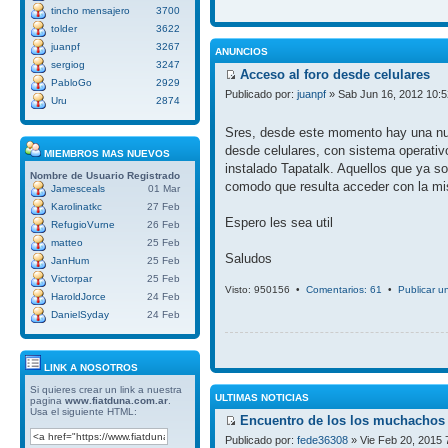
tincho mensajero
3700
tolder
3622
juanpf
3267
ANUNCIOS
sergiog
3247
Acceso al foro desde celulares
PabloGo
2929
Publicado por:
juanpf
» Sab Jun 16, 2012 10:
Uru
2874
Sres, desde este momento hay una nue
desde celulares, con sistema operativ
MIEMBROS MAS NUEVOS
instalado Tapatalk. Aquellos que ya so
Nombre de Usuario
Registrado
comodo que resulta acceder con la mi
Jamesceals
01 Mar
Karolinatkc
27 Feb
Espero les sea util
RefugioVurne
26 Feb
matteo
25 Feb
Saludos
JanHum
25 Feb
Victorpar
25 Feb
Visto: 950156 •
Comentarios: 61
•
Publicar u
HaroldJorce
24 Feb
DanielSyday
24 Feb
LINK A NOSOTROS
Si quieres crear un link a nuestra
ULTIMAS NOTICIAS
pagina
www.fiatduna.com.ar
.
Usa el siguiente HTML:
Encuentro de los los muchachos 
Publicado por:
fede36308
» Vie Feb 20, 2015 