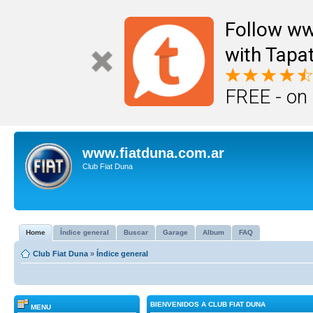
Follow ww
with Tapat
FREE - on
www.fiatduna.com.ar
Club Fiat Duna
Home
Índice general
Buscar
Garage
Album
FAQ
Club Fiat Duna
»
Índice general
BIENVENIDOS A CLUB FIAT DUNA
MENU