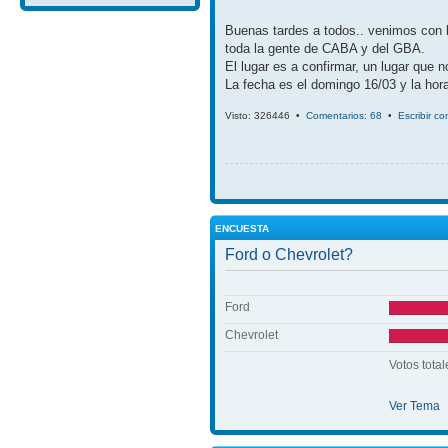
Buenas tardes a todos.. venimos con 
toda la gente de CABA y del GBA.
El lugar es a confirmar, un lugar que 
La fecha es el domingo 16/03 y la hora
Visto: 326446 •
Comentarios: 68
•
Escribir c
ENCUESTA
Ford o Chevrolet?
Ford
Chevrolet
Votos total
Ver Tema