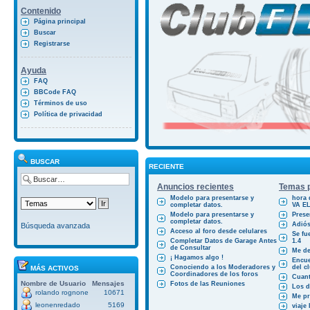
Contenido
Página principal
Buscar
Registrarse
Ayuda
FAQ
BBCode FAQ
Términos de uso
Política de privacidad
BUSCAR
RECIENTE
Anuncios recientes
Temas p
Modelo para presentarse y
hora 
completar datos.
VA E
Modelo para presentarse y
Prese
completar datos.
Adiós
Búsqueda avanzada
Acceso al foro desde celulares
Se fu
Completar Datos de Garage Antes
1.4
de Consultar
Me des
¡ Hagamos algo !
Encue
Conociendo a los Moderadores y
del cl
MÁS ACTIVOS
Coordinadores de los foros
Cuant
Nombre de Usuario
Mensajes
Fotos de las Reuniones
Los d
rolando rognone
10671
Me pr
leonenredado
5169
viaje