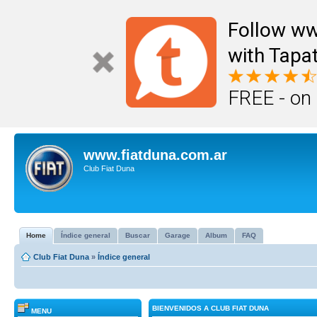
Follow ww
with Tapat
FREE - on
www.fiatduna.com.ar
Club Fiat Duna
Home
Índice general
Buscar
Garage
Album
FAQ
Club Fiat Duna
»
Índice general
BIENVENIDOS A CLUB FIAT DUNA
MENU