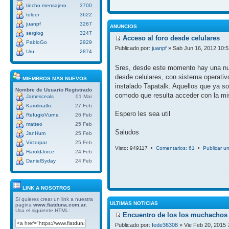
tincho mensajero
3700
tolder
3622
juanpf
3267
ANUNCIOS
sergiog
3247
Acceso al foro desde celulares
PabloGo
2929
Publicado por:
juanpf
» Sab Jun 16, 2012 10:
Uru
2874
Sres, desde este momento hay una nue
desde celulares, con sistema operativ
MIEMBROS MAS NUEVOS
instalado Tapatalk. Aquellos que ya so
Nombre de Usuario
Registrado
comodo que resulta acceder con la mi
Jamesceals
01 Mar
Karolinatkc
27 Feb
Espero les sea util
RefugioVurne
26 Feb
matteo
25 Feb
Saludos
JanHum
25 Feb
Victorpar
25 Feb
Visto: 949117 •
Comentarios: 61
•
Publicar u
HaroldJorce
24 Feb
DanielSyday
24 Feb
LINK A NOSOTROS
Si quieres crear un link a nuestra
ULTIMAS NOTICIAS
pagina
www.fiatduna.com.ar
.
Usa el siguiente HTML:
Encuentro de los los muchachos 
Publicado por:
fede36308
» Vie Feb 20, 2015 