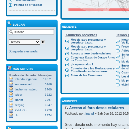
Términos de uso
Política de privacidad
BUSCAR
RECIENTE
Anuncios recientes
Temas p
Modelo para presentarse y
hora 
completar datos.
VA E
Modelo para presentarse y
Prese
completar datos.
Adiós
Búsqueda avanzada
Acceso al foro desde celulares
Se fu
Completar Datos de Garage Antes
1.4
de Consultar
Me des
¡ Hagamos algo !
Encue
Conociendo a los Moderadores y
del cl
MÁS ACTIVOS
Coordinadores de los foros
Cuant
Nombre de Usuario
Mensajes
Fotos de las Reuniones
Los d
rolando rognone
10671
Me pr
leonenredado
5169
viaje
tincho mensajero
3700
tolder
3622
juanpf
3267
ANUNCIOS
sergiog
3247
Acceso al foro desde celulares
PabloGo
2929
Publicado por:
juanpf
» Sab Jun 16, 2012 10:
Uru
2874
Sres, desde este momento hay una nue