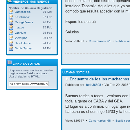
desde celulares, con sistema operativ
MIEMBROS MAS NUEVOS
instalado Tapatalk. Aquellos que ya so
Nombre de Usuario
Registrado
comodo que resulta acceder con la mi
Jamesceals
01 Mar
Karolinatkc
27 Feb
Espero les sea util
RefugioVurne
26 Feb
matteo
25 Feb
Saludos
JanHum
25 Feb
Victorpar
25 Feb
Visto: 950731 •
Comentarios: 61
•
Publicar u
HaroldJorce
24 Feb
DanielSyday
24 Feb
LINK A NOSOTROS
Si quieres crear un link a nuestra
ULTIMAS NOTICIAS
pagina
www.fiatduna.com.ar
.
Usa el siguiente HTML:
Encuentro de los los muchachos 
Publicado por:
fede36308
» Vie Feb 20, 2015 
Buenas tardes a todos.. venimos con 
toda la gente de CABA y del GBA.
El lugar es a confirmar, un lugar que 
La fecha es el domingo 16/03 y la hora
Visto: 326577 •
Comentarios: 68
•
Escribir c