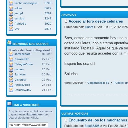
tincho mensajero
3700
tolder
3622
juanpf
3267
ANUNCIOS
sergiog
3247
Acceso al foro desde celulares
PabloGo
2929
Publicado por:
juanpf
» Sab Jun 16, 2012 10:
Uru
2874
Sres, desde este momento hay una nue
desde celulares, con sistema operativ
MIEMBROS MAS NUEVOS
instalado Tapatalk. Aquellos que ya so
Nombre de Usuario
Registrado
comodo que resulta acceder con la mi
Jamesceals
01 Mar
Karolinatkc
27 Feb
Espero les sea util
RefugioVurne
26 Feb
matteo
25 Feb
Saludos
JanHum
25 Feb
Victorpar
25 Feb
Visto: 950698 •
Comentarios: 61
•
Publicar u
HaroldJorce
24 Feb
DanielSyday
24 Feb
LINK A NOSOTROS
Si quieres crear un link a nuestra
ULTIMAS NOTICIAS
pagina
www.fiatduna.com.ar
.
Usa el siguiente HTML:
Encuentro de los los muchachos 
Publicado por:
fede36308
» Vie Feb 20, 2015 