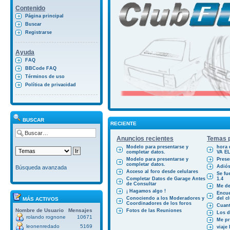
Contenido
Página principal
Buscar
Registrarse
Ayuda
FAQ
BBCode FAQ
Términos de uso
Política de privacidad
BUSCAR
RECIENTE
Anuncios recientes
Temas p
Modelo para presentarse y
hora 
completar datos.
VA E
Modelo para presentarse y
Prese
completar datos.
Adiós
Búsqueda avanzada
Acceso al foro desde celulares
Se fu
Completar Datos de Garage Antes
1.4
de Consultar
Me des
¡ Hagamos algo !
Encue
Conociendo a los Moderadores y
del cl
MÁS ACTIVOS
Coordinadores de los foros
Cuant
Nombre de Usuario
Mensajes
Fotos de las Reuniones
Los d
rolando rognone
10671
Me pr
leonenredado
5169
viaje