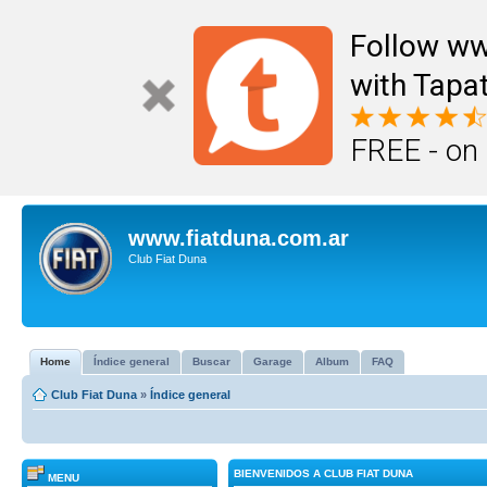
Follow ww
with Tapat
FREE - on
www.fiatduna.com.ar
Club Fiat Duna
Home
Índice general
Buscar
Garage
Album
FAQ
Club Fiat Duna
»
Índice general
BIENVENIDOS A CLUB FIAT DUNA
MENU