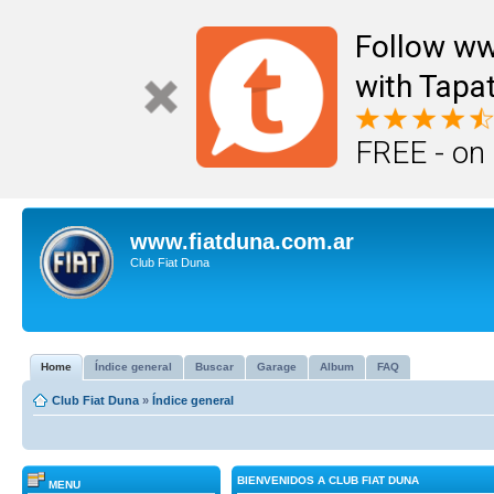
Follow ww
with Tapat
FREE - on
www.fiatduna.com.ar
Club Fiat Duna
Home
Índice general
Buscar
Garage
Album
FAQ
Club Fiat Duna
»
Índice general
BIENVENIDOS A CLUB FIAT DUNA
MENU