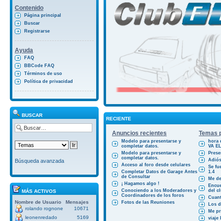
Contenido
Página principal
Buscar
Registrarse
Ayuda
FAQ
BBCode FAQ
Términos de uso
Política de privacidad
BUSCAR
RECIENTE
Anuncios recientes
Temas p
Modelo para presentarse y
hora 
completar datos.
VA E
Modelo para presentarse y
Prese
completar datos.
Adiós
Búsqueda avanzada
Acceso al foro desde celulares
Se fu
Completar Datos de Garage Antes
1.4
de Consultar
Me des
¡ Hagamos algo !
Encue
Conociendo a los Moderadores y
del cl
MÁS ACTIVOS
Coordinadores de los foros
Cuant
Nombre de Usuario
Mensajes
Fotos de las Reuniones
Los d
rolando rognone
10671
Me pr
leonenredado
5169
viaje