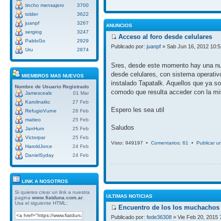
tincho mensajero
3700
tolder
3622
juanpf
3267
ANUNCIOS
sergiog
3247
Acceso al foro desde celulares
PabloGo
2929
Publicado por:
juanpf
» Sab Jun 16, 2012 10:
Uru
2874
Sres, desde este momento hay una nue
desde celulares, con sistema operativ
MIEMBROS MAS NUEVOS
instalado Tapatalk. Aquellos que ya so
Nombre de Usuario
Registrado
comodo que resulta acceder con la mi
Jamesceals
01 Mar
Karolinatkc
27 Feb
Espero les sea util
RefugioVurne
26 Feb
matteo
25 Feb
Saludos
JanHum
25 Feb
Victorpar
25 Feb
Visto: 949197 •
Comentarios: 61
•
Publicar u
HaroldJorce
24 Feb
DanielSyday
24 Feb
LINK A NOSOTROS
Si quieres crear un link a nuestra
ULTIMAS NOTICIAS
pagina
www.fiatduna.com.ar
.
Usa el siguiente HTML:
Encuentro de los los muchachos 
Publicado por:
fede36308
» Vie Feb 20, 2015 