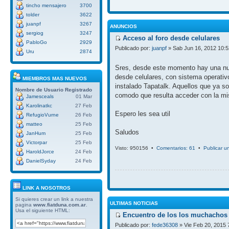
tincho mensajero
3700
tolder
3622
juanpf
3267
ANUNCIOS
sergiog
3247
Acceso al foro desde celulares
PabloGo
2929
Publicado por:
juanpf
» Sab Jun 16, 2012 10:
Uru
2874
Sres, desde este momento hay una nue
desde celulares, con sistema operativ
MIEMBROS MAS NUEVOS
instalado Tapatalk. Aquellos que ya so
Nombre de Usuario
Registrado
comodo que resulta acceder con la mi
Jamesceals
01 Mar
Karolinatkc
27 Feb
Espero les sea util
RefugioVurne
26 Feb
matteo
25 Feb
Saludos
JanHum
25 Feb
Victorpar
25 Feb
Visto: 950156 •
Comentarios: 61
•
Publicar u
HaroldJorce
24 Feb
DanielSyday
24 Feb
LINK A NOSOTROS
Si quieres crear un link a nuestra
ULTIMAS NOTICIAS
pagina
www.fiatduna.com.ar
.
Usa el siguiente HTML:
Encuentro de los los muchachos 
Publicado por:
fede36308
» Vie Feb 20, 2015 