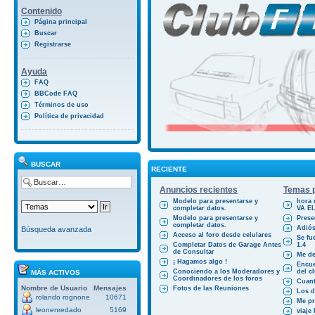
Contenido
Página principal
Buscar
Registrarse
Ayuda
FAQ
BBCode FAQ
Términos de uso
Política de privacidad
BUSCAR
RECIENTE
Anuncios recientes
Temas p
Modelo para presentarse y
hora 
completar datos.
VA E
Modelo para presentarse y
Prese
completar datos.
Adiós
Búsqueda avanzada
Acceso al foro desde celulares
Se fu
Completar Datos de Garage Antes
1.4
de Consultar
Me des
¡ Hagamos algo !
Encue
Conociendo a los Moderadores y
del cl
MÁS ACTIVOS
Coordinadores de los foros
Cuant
Nombre de Usuario
Mensajes
Fotos de las Reuniones
Los d
rolando rognone
10671
Me pr
leonenredado
5169
viaje