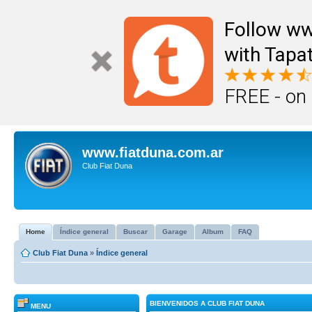
Follow ww
with Tapat
FREE - on
www.fiatduna.com.ar
Club Fiat Duna
Home
Índice general
Buscar
Garage
Album
FAQ
Club Fiat Duna
»
Índice general
BIENVENIDOS A CLUB FIAT DUNA
MENU