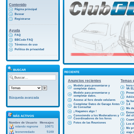
Contenido
Página principal
Buscar
Registrarse
Ayuda
FAQ
BBCode FAQ
Términos de uso
Política de privacidad
BUSCAR
RECIENTE
Anuncios recientes
Temas p
Modelo para presentarse y
hora 
completar datos.
VA E
Modelo para presentarse y
Prese
completar datos.
Adiós
Búsqueda avanzada
Acceso al foro desde celulares
Se fu
Completar Datos de Garage Antes
1.4
de Consultar
Me des
¡ Hagamos algo !
Encue
Conociendo a los Moderadores y
del cl
MÁS ACTIVOS
Coordinadores de los foros
Cuant
Nombre de Usuario
Mensajes
Fotos de las Reuniones
Los d
rolando rognone
10671
Me pr
leonenredado
5169
viaje