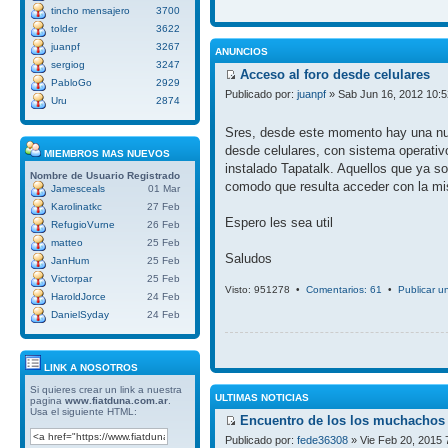
tincho mensajero
3700
tolder
3622
juanpf
3267
ANUNCIOS
sergiog
3247
Acceso al foro desde celulares
PabloGo
2929
Publicado por:
juanpf
» Sab Jun 16, 2012 10:
Uru
2874
Sres, desde este momento hay una nue
desde celulares, con sistema operativ
MIEMBROS MAS NUEVOS
instalado Tapatalk. Aquellos que ya so
Nombre de Usuario
Registrado
comodo que resulta acceder con la mi
Jamesceals
01 Mar
Karolinatkc
27 Feb
Espero les sea util
RefugioVurne
26 Feb
matteo
25 Feb
Saludos
JanHum
25 Feb
Victorpar
25 Feb
Visto: 951278 •
Comentarios: 61
•
Publicar u
HaroldJorce
24 Feb
DanielSyday
24 Feb
LINK A NOSOTROS
Si quieres crear un link a nuestra
ULTIMAS NOTICIAS
pagina
www.fiatduna.com.ar
.
Usa el siguiente HTML:
Encuentro de los los muchachos 
Publicado por:
fede36308
» Vie Feb 20, 2015 