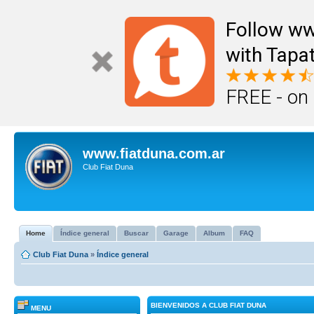
Follow ww
with Tapat
FREE - on
www.fiatduna.com.ar
Club Fiat Duna
Home
Índice general
Buscar
Garage
Album
FAQ
Club Fiat Duna
»
Índice general
BIENVENIDOS A CLUB FIAT DUNA
MENU