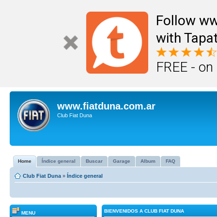
Follow ww
with Tapat
FREE - on
www.fiatduna.com.ar
Club Fiat Duna
Home
Índice general
Buscar
Garage
Album
FAQ
Club Fiat Duna
»
Índice general
BIENVENIDOS A CLUB FIAT DUNA
MENU