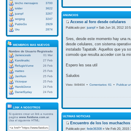
tincho mensajero
3700
tolder
3622
juanpf
3267
ANUNCIOS
sergiog
3247
Acceso al foro desde celulares
PabloGo
2929
Publicado por:
juanpf
» Sab Jun 16, 2012 10:
Uru
2874
Sres, desde este momento hay una nue
desde celulares, con sistema operativ
MIEMBROS MAS NUEVOS
instalado Tapatalk. Aquellos que ya so
Nombre de Usuario
Registrado
comodo que resulta acceder con la mi
Jamesceals
01 Mar
Karolinatkc
27 Feb
Espero les sea util
RefugioVurne
26 Feb
matteo
25 Feb
Saludos
JanHum
25 Feb
Victorpar
25 Feb
Visto: 949404 •
Comentarios: 61
•
Publicar u
HaroldJorce
24 Feb
DanielSyday
24 Feb
LINK A NOSOTROS
Si quieres crear un link a nuestra
ULTIMAS NOTICIAS
pagina
www.fiatduna.com.ar
.
Usa el siguiente HTML:
Encuentro de los los muchachos 
Publicado por:
fede36308
» Vie Feb 20, 2015 