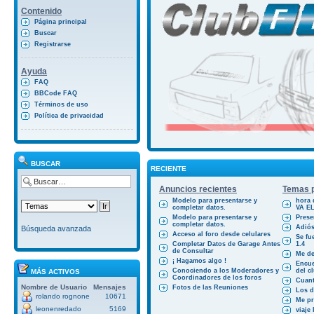
Contenido
Página principal
Buscar
Registrarse
Ayuda
FAQ
BBCode FAQ
Términos de uso
Política de privacidad
BUSCAR
RECIENTE
Anuncios recientes
Temas p
Modelo para presentarse y
hora 
completar datos.
VA E
Modelo para presentarse y
Prese
completar datos.
Adiós
Búsqueda avanzada
Acceso al foro desde celulares
Se fu
Completar Datos de Garage Antes
1.4
de Consultar
Me des
¡ Hagamos algo !
Encue
Conociendo a los Moderadores y
del cl
MÁS ACTIVOS
Coordinadores de los foros
Cuant
Nombre de Usuario
Mensajes
Fotos de las Reuniones
Los d
rolando rognone
10671
Me pr
leonenredado
5169
viaje