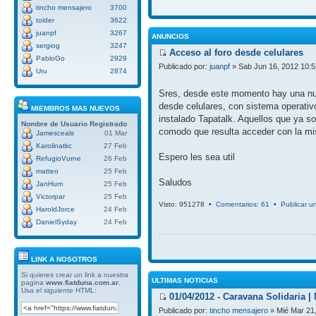
tincho mensajero
3700
tolder
3622
juanpf
3267
ANUNCIOS
sergiog
3247
Acceso al foro desde celulares
PabloGo
2929
Publicado por:
juanpf
» Sab Jun 16, 2012 10:
Uru
2874
Sres, desde este momento hay una nue
desde celulares, con sistema operativ
MIEMBROS MAS NUEVOS
instalado Tapatalk. Aquellos que ya so
Nombre de Usuario
Registrado
comodo que resulta acceder con la mi
Jamesceals
01 Mar
Karolinatkc
27 Feb
Espero les sea util
RefugioVurne
26 Feb
matteo
25 Feb
Saludos
JanHum
25 Feb
Victorpar
25 Feb
Visto: 951278 •
Comentarios: 61
•
Publicar u
HaroldJorce
24 Feb
DanielSyday
24 Feb
LINK A NOSOTROS
Si quieres crear un link a nuestra
ULTIMAS NOTICIAS
pagina
www.fiatduna.com.ar
.
Usa el siguiente HTML:
01/04/2012 - Caravana Solidaria 
Publicado por:
tincho mensajero
» Mié Mar 21