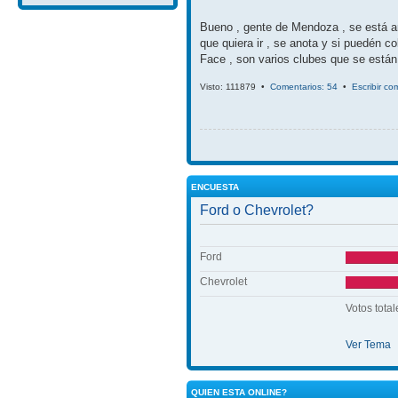
Bueno , gente de Mendoza , se está arm
que quiera ir , se anota y si puedén c
Face , son varios clubes que se están p
Visto: 111879 •
Comentarios: 54
•
Escribir co
ENCUESTA
Ford o Chevrolet?
Ford
Chevrolet
Votos total
Ver Tema
QUIEN ESTA ONLINE?