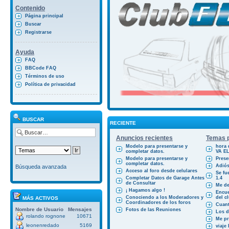
Contenido
Página principal
Buscar
Registrarse
Ayuda
FAQ
BBCode FAQ
Términos de uso
Política de privacidad
BUSCAR
RECIENTE
Anuncios recientes
Temas p
Modelo para presentarse y
hora 
completar datos.
VA E
Modelo para presentarse y
Prese
completar datos.
Adiós
Búsqueda avanzada
Acceso al foro desde celulares
Se fu
Completar Datos de Garage Antes
1.4
de Consultar
Me des
¡ Hagamos algo !
Encue
Conociendo a los Moderadores y
del cl
MÁS ACTIVOS
Coordinadores de los foros
Cuant
Nombre de Usuario
Mensajes
Fotos de las Reuniones
Los d
rolando rognone
10671
Me pr
leonenredado
5169
viaje