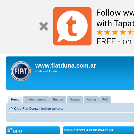
Follow ww
with Tapat
FREE - on
www.fiatduna.com.ar
Club Fiat Duna
Home
Índice general
Buscar
Garage
Album
FAQ
Club Fiat Duna
»
Índice general
BIENVENIDOS A CLUB FIAT DUNA
MENU