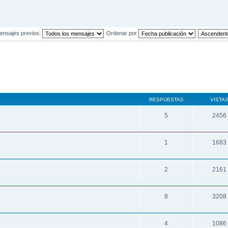
ensajes previos:
Ordenar por
RESPUESTAS
VISTA
5
2456
1
1683
2
2161
8
3208
4
1086