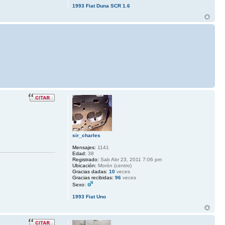
1993 Fiat Duna SCR 1.6
sir_charles
Mensajes:
1141
Edad:
38
Registrado:
Sab Abr 23, 2011 7:06 pm
Ubicación:
Morón (centro)
Gracias dadas:
10
veces
Gracias recibidas:
96
veces
Sexo:
1993 Fiat Uno