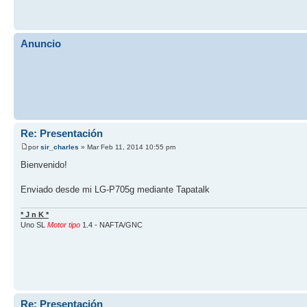
Anuncio
Re: Presentación
por
sir_charles
» Mar Feb 11, 2014 10:55 pm
Bienvenido!
Enviado desde mi LG-P705g mediante Tapatalk
* J n K *
Uno SL
Motor tipo
1.4 - NAFTA/GNC
Re: Presentación