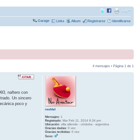
Garage
Links
Album
Registrarse
Identificarse
4 mensajes • Página
1
de
1
93, naftero con
trado. Un sincero
mecánica poco y
rauldal
Mensajes:
1
Registrado:
Mar Feb 11, 2014 9:34 pm
Ubicación:
villa allende - córdoba - argentina
Gracias dadas:
0 vez
Gracias recibidas:
0 vez
Sexo: