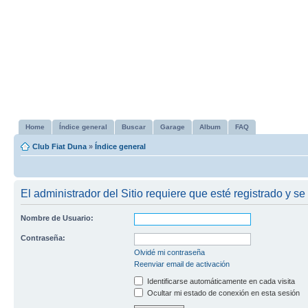
Home
Índice general
Buscar
Garage
Album
FAQ
Club Fiat Duna
»
Índice general
El administrador del Sitio requiere que esté registrado y se 
Nombre de Usuario:
Contraseña:
Olvidé mi contraseña
Reenviar email de activación
Identificarse automáticamente en cada visita
Ocultar mi estado de conexión en esta sesión