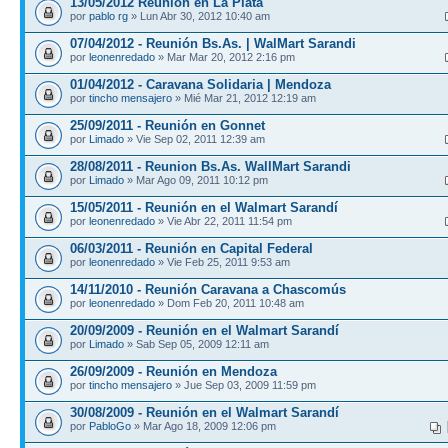
13/05/2012 Reunión en La Plata
por
pablo rg
» Lun Abr 30, 2012 10:40 am
07/04/2012 - Reunión Bs.As. | WalMart Sarandi
por
leonenredado
» Mar Mar 20, 2012 2:16 pm
01/04/2012 - Caravana Solidaria | Mendoza
por
tincho mensajero
» Mié Mar 21, 2012 12:19 am
25/09/2011 - Reunión en Gonnet
por
Limado
» Vie Sep 02, 2011 12:39 am
28/08/2011 - Reunion Bs.As. WallMart Sarandi
por
Limado
» Mar Ago 09, 2011 10:12 pm
15/05/2011 - Reunión en el Walmart Sarandí
por
leonenredado
» Vie Abr 22, 2011 11:54 pm
06/03/2011 - Reunión en Capital Federal
por
leonenredado
» Vie Feb 25, 2011 9:53 am
14/11/2010 - Reunión Caravana a Chascomús
por
leonenredado
» Dom Feb 20, 2011 10:48 am
20/09/2009 - Reunión en el Walmart Sarandí
por
Limado
» Sab Sep 05, 2009 12:11 am
26/09/2009 - Reunión en Mendoza
por
tincho mensajero
» Jue Sep 03, 2009 11:59 pm
30/08/2009 - Reunión en el Walmart Sarandí
por
PabloGo
» Mar Ago 18, 2009 12:06 pm