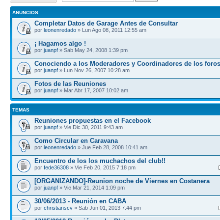
ANUNCIOS
Completar Datos de Garage Antes de Consultar
por
leonenredado
» Lun Ago 08, 2011 12:55 am
¡ Hagamos algo !
por
juanpf
» Sab May 24, 2008 1:39 pm
Conociendo a los Moderadores y Coordinadores de los foro
por
juanpf
» Lun Nov 26, 2007 10:28 am
Fotos de las Reuniones
por
juanpf
» Mar Abr 17, 2007 10:02 am
TEMAS
Reuniones propuestas en el Facebook
por
juanpf
» Vie Dic 30, 2011 9:43 am
Como Circular en Caravana
por
leonenredado
» Jue Feb 28, 2008 10:41 am
Encuentro de los los muchachos del club!!
por
fede36308
» Vie Feb 20, 2015 7:18 pm
[ORGANIZANDO]-Reunion noche de Viernes en Costanera
por
juanpf
» Vie Mar 21, 2014 1:09 pm
30/06/2013 - Reunión en CABA
por
christianscv
» Sab Jun 01, 2013 7:44 pm