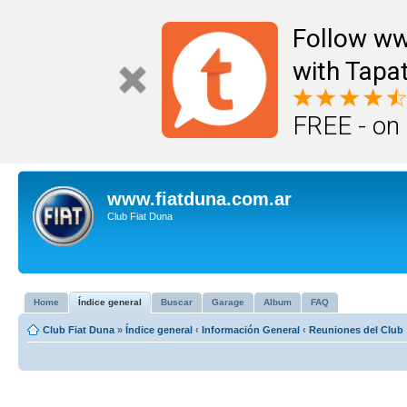
Follow ww
with Tapat
FREE - on
www.fiatduna.com.ar
Club Fiat Duna
Home
Índice general
Buscar
Garage
Album
FAQ
Club Fiat Duna
»
Índice general
‹
Información General
‹
Reuniones del Club