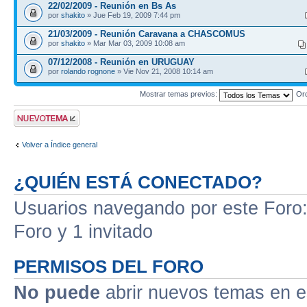
22/02/2009 - Reunión en Bs As
por
shakito
» Jue Feb 19, 2009 7:44 pm
21/03/2009 - Reunión Caravana a CHASCOMUS
por
shakito
» Mar Mar 03, 2009 10:08 am
07/12/2008 - Reunión en URUGUAY
por
rolando rognone
» Vie Nov 21, 2008 10:14 am
Mostrar temas previos:
Or
Publicar un nuevo
tema
Volver a Índice general
¿QUIÉN ESTÁ CONECTADO?
Usuarios navegando por este Foro: 
Foro y 1 invitado
PERMISOS DEL FORO
No puede
abrir nuevos temas en e