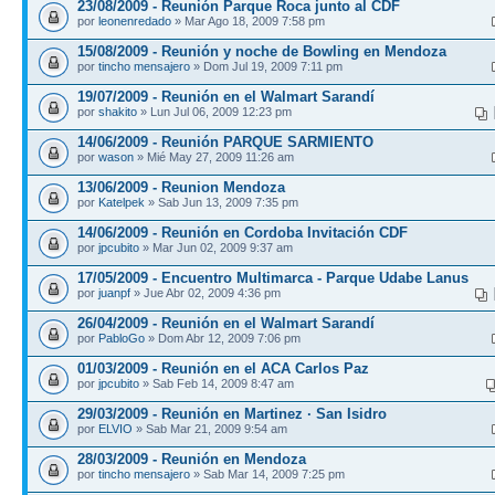
23/08/2009 - Reunión Parque Roca junto al CDF
por
leonenredado
» Mar Ago 18, 2009 7:58 pm
15/08/2009 - Reunión y noche de Bowling en Mendoza
por
tincho mensajero
» Dom Jul 19, 2009 7:11 pm
19/07/2009 - Reunión en el Walmart Sarandí
por
shakito
» Lun Jul 06, 2009 12:23 pm
14/06/2009 - Reunión PARQUE SARMIENTO
por
wason
» Mié May 27, 2009 11:26 am
13/06/2009 - Reunion Mendoza
por
Katelpek
» Sab Jun 13, 2009 7:35 pm
14/06/2009 - Reunión en Cordoba Invitación CDF
por
jpcubito
» Mar Jun 02, 2009 9:37 am
17/05/2009 - Encuentro Multimarca - Parque Udabe Lanus
por
juanpf
» Jue Abr 02, 2009 4:36 pm
26/04/2009 - Reunión en el Walmart Sarandí
por
PabloGo
» Dom Abr 12, 2009 7:06 pm
01/03/2009 - Reunión en el ACA Carlos Paz
por
jpcubito
» Sab Feb 14, 2009 8:47 am
29/03/2009 - Reunión en Martinez · San Isidro
por
ELVIO
» Sab Mar 21, 2009 9:54 am
28/03/2009 - Reunión en Mendoza
por
tincho mensajero
» Sab Mar 14, 2009 7:25 pm