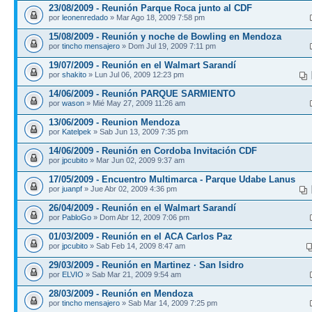
23/08/2009 - Reunión Parque Roca junto al CDF
por
leonenredado
» Mar Ago 18, 2009 7:58 pm
15/08/2009 - Reunión y noche de Bowling en Mendoza
por
tincho mensajero
» Dom Jul 19, 2009 7:11 pm
19/07/2009 - Reunión en el Walmart Sarandí
por
shakito
» Lun Jul 06, 2009 12:23 pm
14/06/2009 - Reunión PARQUE SARMIENTO
por
wason
» Mié May 27, 2009 11:26 am
13/06/2009 - Reunion Mendoza
por
Katelpek
» Sab Jun 13, 2009 7:35 pm
14/06/2009 - Reunión en Cordoba Invitación CDF
por
jpcubito
» Mar Jun 02, 2009 9:37 am
17/05/2009 - Encuentro Multimarca - Parque Udabe Lanus
por
juanpf
» Jue Abr 02, 2009 4:36 pm
26/04/2009 - Reunión en el Walmart Sarandí
por
PabloGo
» Dom Abr 12, 2009 7:06 pm
01/03/2009 - Reunión en el ACA Carlos Paz
por
jpcubito
» Sab Feb 14, 2009 8:47 am
29/03/2009 - Reunión en Martinez · San Isidro
por
ELVIO
» Sab Mar 21, 2009 9:54 am
28/03/2009 - Reunión en Mendoza
por
tincho mensajero
» Sab Mar 14, 2009 7:25 pm