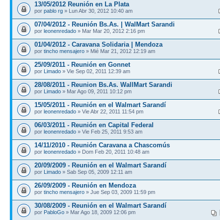
13/05/2012 Reunión en La Plata
por
pablo rg
» Lun Abr 30, 2012 10:40 am
07/04/2012 - Reunión Bs.As. | WalMart Sarandi
por
leonenredado
» Mar Mar 20, 2012 2:16 pm
01/04/2012 - Caravana Solidaria | Mendoza
por
tincho mensajero
» Mié Mar 21, 2012 12:19 am
25/09/2011 - Reunión en Gonnet
por
Limado
» Vie Sep 02, 2011 12:39 am
28/08/2011 - Reunion Bs.As. WallMart Sarandi
por
Limado
» Mar Ago 09, 2011 10:12 pm
15/05/2011 - Reunión en el Walmart Sarandí
por
leonenredado
» Vie Abr 22, 2011 11:54 pm
06/03/2011 - Reunión en Capital Federal
por
leonenredado
» Vie Feb 25, 2011 9:53 am
14/11/2010 - Reunión Caravana a Chascomús
por
leonenredado
» Dom Feb 20, 2011 10:48 am
20/09/2009 - Reunión en el Walmart Sarandí
por
Limado
» Sab Sep 05, 2009 12:11 am
26/09/2009 - Reunión en Mendoza
por
tincho mensajero
» Jue Sep 03, 2009 11:59 pm
30/08/2009 - Reunión en el Walmart Sarandí
por
PabloGo
» Mar Ago 18, 2009 12:06 pm