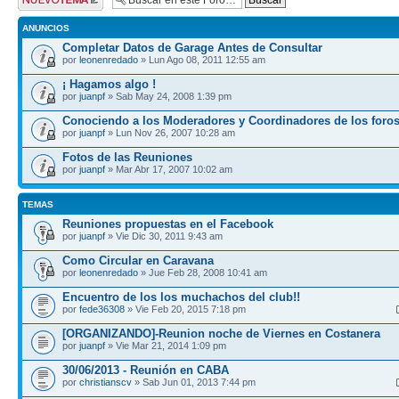
tema
ANUNCIOS
Completar Datos de Garage Antes de Consultar
por
leonenredado
» Lun Ago 08, 2011 12:55 am
¡ Hagamos algo !
por
juanpf
» Sab May 24, 2008 1:39 pm
Conociendo a los Moderadores y Coordinadores de los foro
por
juanpf
» Lun Nov 26, 2007 10:28 am
Fotos de las Reuniones
por
juanpf
» Mar Abr 17, 2007 10:02 am
TEMAS
Reuniones propuestas en el Facebook
por
juanpf
» Vie Dic 30, 2011 9:43 am
Como Circular en Caravana
por
leonenredado
» Jue Feb 28, 2008 10:41 am
Encuentro de los los muchachos del club!!
por
fede36308
» Vie Feb 20, 2015 7:18 pm
[ORGANIZANDO]-Reunion noche de Viernes en Costanera
por
juanpf
» Vie Mar 21, 2014 1:09 pm
30/06/2013 - Reunión en CABA
por
christianscv
» Sab Jun 01, 2013 7:44 pm