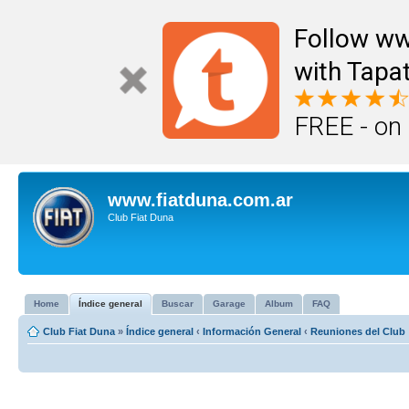
Follow ww
with Tapat
FREE - on
www.fiatduna.com.ar
Club Fiat Duna
Home
Índice general
Buscar
Garage
Album
FAQ
Club Fiat Duna
»
Índice general
‹
Información General
‹
Reuniones del Club