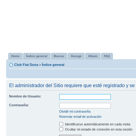
Home
Índice general
Buscar
Garage
Album
FAQ
Club Fiat Duna
»
Índice general
El administrador del Sitio requiere que esté registrado y se 
Nombre de Usuario:
Contraseña:
Olvidé mi contraseña
Reenviar email de activación
Identificarse automáticamente en cada visita
Ocultar mi estado de conexión en esta sesión