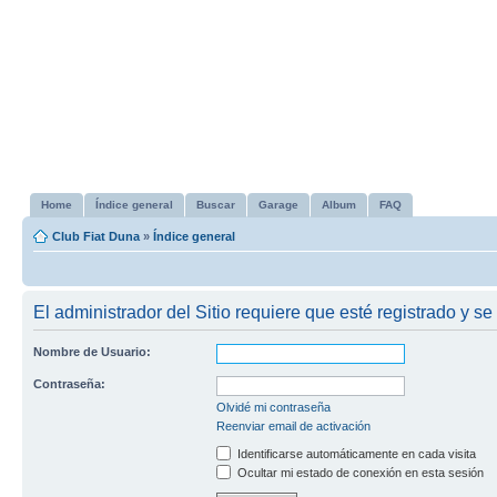
Home
Índice general
Buscar
Garage
Album
FAQ
Club Fiat Duna
»
Índice general
El administrador del Sitio requiere que esté registrado y se 
Nombre de Usuario:
Contraseña:
Olvidé mi contraseña
Reenviar email de activación
Identificarse automáticamente en cada visita
Ocultar mi estado de conexión en esta sesión