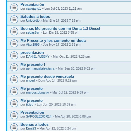
Presentación
por
cayetano1
» Lun Jul 03, 2023 11:21 am
Saludos a todos
por
Unicordio
» Mar Ene 17, 2023 7:23 pm
Buenas Me presento con mi Duna 1.3 Diesel
por
sebas8ar
» Lun Dic 19, 2022 3:55 pm
Me Presento y les comento mi duda
por
Aitor1998
» Jue Nov 17, 2022 2:53 pm
presentacion
por
DANIEL WEEKY
» Mar Oct 11, 2022 9:23 pm
Me presento !
por
germangabrielsierra
» Mar Sep 20, 2022 8:02 pm
Me presento desde venezuela
por
unoed
» Dom Ago 14, 2022 9:29 pm
Me presento
por
marcos.duna.tw
» Mar Jul 12, 2022 9:39 pm
Me presento
por
tipiyo
» Lun Jun 20, 2022 10:39 am
Presentacion
por
SAPOBLEDOR14
» Mié Abr 20, 2022 6:08 pm
Buenas a todos
por
Ema93
» Mar Abr 12, 2022 6:24 pm