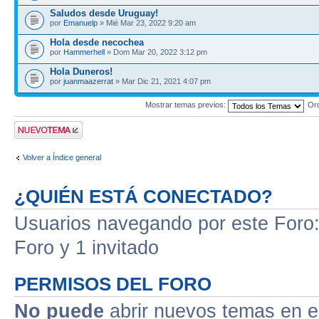
Saludos desde Uruguay!
por
Emanuelp
» Mié Mar 23, 2022 9:20 am
Hola desde necochea
por
Hammerhell
» Dom Mar 20, 2022 3:12 pm
Hola Duneros!
por
juanmaazerrat
» Mar Dic 21, 2021 4:07 pm
Mostrar temas previos:
Or
Publicar un nuevo
tema
Volver a Índice general
¿QUIÉN ESTÁ CONECTADO?
Usuarios navegando por este Foro: 
Foro y 1 invitado
PERMISOS DEL FORO
No puede
abrir nuevos temas en e