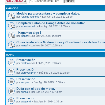
tema
ANUNCIOS
Modelo para presentarse y completar datos.
por
rolando rognone
» Lun Oct 14, 2013 12:22 pm
Completar Datos de Garage Antes de Consultar
por
leonenredado
» Lun Ago 08, 2011 12:55 am
¡ Hagamos algo !
por
juanpf
» Sab May 24, 2008 1:39 pm
Conociendo a los Moderadores y Coordinadores de los foro
por
juanpf
» Lun Nov 26, 2007 10:28 am
TEMAS
Presentación
por
matteo
» Mié Feb 25, 2026 6:16 am
Presentación
por
alereyes1494
» Mié Sep 24, 2025 10:15 pm
Presentación
por
serquero
» Jue Ago 28, 2025 10:58 am
Duda con el tipo de motor.
por
dunas
» Mar Sep 12, 2017 12:43 pm
Presentacion
por
Waigand
» Sab Ago 24, 2024 1:36 pm