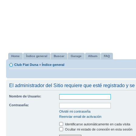
Home
Índice general
Buscar
Garage
Album
FAQ
Club Fiat Duna
»
Índice general
El administrador del Sitio requiere que esté registrado y se
Nombre de Usuario:
Contraseña:
Olvidé mi contraseña
Reenviar email de activación
Identificarse automáticamente en cada visita
Ocultar mi estado de conexión en esta sesión