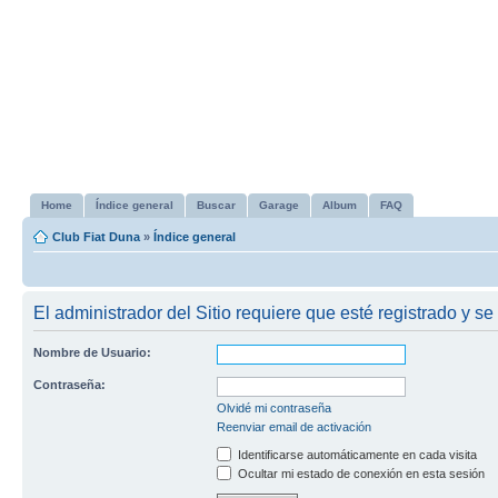
Home
Índice general
Buscar
Garage
Album
FAQ
Club Fiat Duna
»
Índice general
El administrador del Sitio requiere que esté registrado y se
Nombre de Usuario:
Contraseña:
Olvidé mi contraseña
Reenviar email de activación
Identificarse automáticamente en cada visita
Ocultar mi estado de conexión en esta sesión