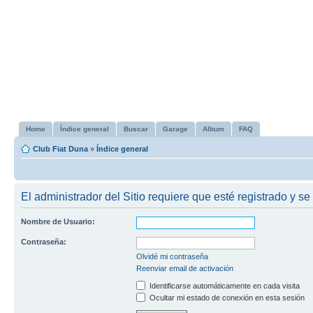
Home
Índice general
Buscar
Garage
Album
FAQ
Club Fiat Duna
»
Índice general
El administrador del Sitio requiere que esté registrado y se
Nombre de Usuario:
Contraseña:
Olvidé mi contraseña
Reenviar email de activación
Identificarse automáticamente en cada visita
Ocultar mi estado de conexión en esta sesión