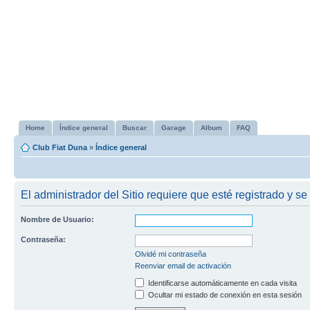
Home
Índice general
Buscar
Garage
Album
FAQ
Club Fiat Duna
»
Índice general
El administrador del Sitio requiere que esté registrado y se
Nombre de Usuario:
Contraseña:
Olvidé mi contraseña
Reenviar email de activación
Identificarse automáticamente en cada visita
Ocultar mi estado de conexión en esta sesión