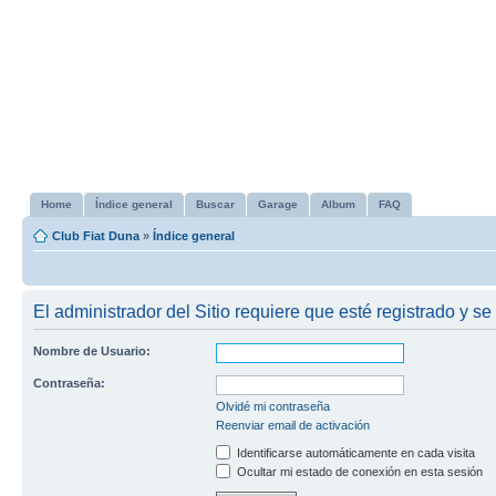
Home
Índice general
Buscar
Garage
Album
FAQ
Club Fiat Duna
»
Índice general
El administrador del Sitio requiere que esté registrado y se
Nombre de Usuario:
Contraseña:
Olvidé mi contraseña
Reenviar email de activación
Identificarse automáticamente en cada visita
Ocultar mi estado de conexión en esta sesión