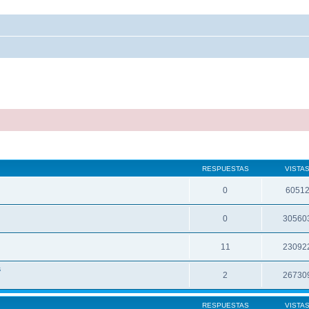
RESPUESTAS
VISTA
0
6051
0
30560
11
23092
s
2
26730
RESPUESTAS
VISTA