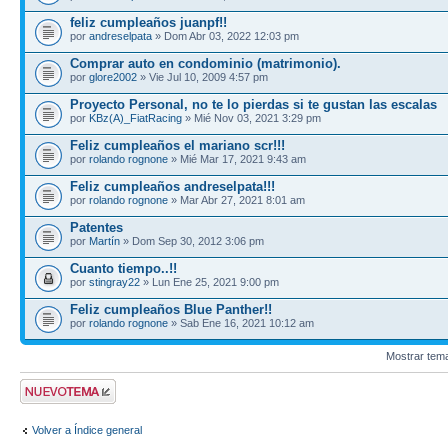
feliz cumpleaños juanpf!!
por
andreselpata
» Dom Abr 03, 2022 12:03 pm
Comprar auto en condominio (matrimonio).
por
glore2002
» Vie Jul 10, 2009 4:57 pm
Proyecto Personal, no te lo pierdas si te gustan las escalas
por
KBz(A)_FiatRacing
» Mié Nov 03, 2021 3:29 pm
Feliz cumpleaños el mariano scr!!!
por
rolando rognone
» Mié Mar 17, 2021 9:43 am
Feliz cumpleaños andreselpata!!!
por
rolando rognone
» Mar Abr 27, 2021 8:01 am
Patentes
por
Martín
» Dom Sep 30, 2012 3:06 pm
Cuanto tiempo..!!
por
stingray22
» Lun Ene 25, 2021 9:00 pm
Feliz cumpleaños Blue Panther!!
por
rolando rognone
» Sab Ene 16, 2021 10:12 am
Mostrar tem
Publicar un nuevo
tema
Volver a Índice general