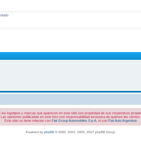
vitado
 los logotipos y marcas que aparecen en este sitio son propiedad de sus respectivos propiet
Las opiniones publicadas en este foro son responsabilidad exclusiva de quienes las vierten.
Este sitio no tiene relacion con
Fiat Group Automobiles S.p.A.
ni con
Fiat Auto Argentina
Powered by
phpBB
© 2000, 2002, 2005, 2007 phpBB Group