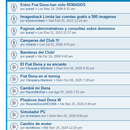
Estos Fiat Duna han sido ROBADOS
por
juanpf
» Lun May 19, 2008 9:31 am
Imageshack Limita las cuentas gratis a 500 imagenes
por
leonenredado
» Sab Feb 25, 2012 12:19 am
Paginas administrativas y consultas sobre dominios
por
juanpf
» Lun Ene 21, 2013 12:37 pm
Camperas del Club !!!
por
shakito
» Lun Jul 21, 2008 4:23 pm
Banderas del Club!
por
juanpf
» Vie Dic 19, 2008 9:43 am
El Fiat Duna y su encanto
por
Cleopatra-Martinez
» Dom Oct 05, 2025 5:55 pm
Fiat Duna en el tunnig
por
Cleopatra-Martinez
» Dom Oct 05, 2025 7:38 pm
Cambié mi Duna
por
NachoMcRail
» Jue Ago 07, 2025 7:51 pm
Plasticos baul Duna W
por
RicardoDunaWD1996
» Vie Mar 21, 2025 3:48 pm
Simulador PC
por
el mariano scr
» Dom Nov 01, 2020 8:06 pm
Cambio de motor
por
bichiflores
» Mié Nov 20, 2024 12:20 pm