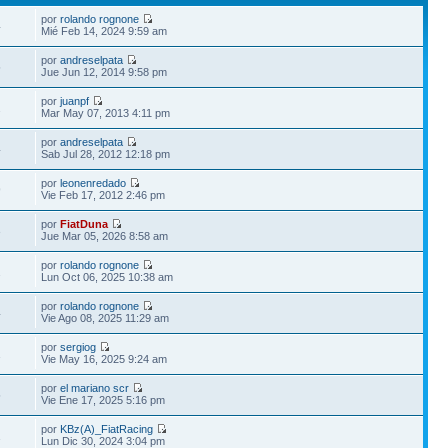
por
rolando rognone
4
Mié Feb 14, 2024 9:59 am
por
andreselpata
5
Jue Jun 12, 2014 9:58 pm
por
juanpf
2
Mar May 07, 2013 4:11 pm
por
andreselpata
4
Sab Jul 28, 2012 12:18 pm
por
leonenredado
9
Vie Feb 17, 2012 2:46 pm
por
FiatDuna
3
Jue Mar 05, 2026 8:58 am
por
rolando rognone
2
Lun Oct 06, 2025 10:38 am
por
rolando rognone
4
Vie Ago 08, 2025 11:29 am
por
sergiog
1
Vie May 16, 2025 9:24 am
por
el mariano scr
5
Vie Ene 17, 2025 5:16 pm
por
KBz(A)_FiatRacing
1
Lun Dic 30, 2024 3:04 pm