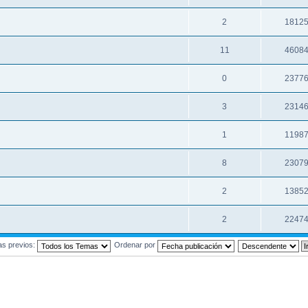
2
1812
11
4608
0
2377
3
2314
1
1198
8
2307
2
1385
2
2247
as previos:
Ordenar por