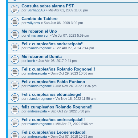
Consulta sobre alarma PST
por
SantiagoAB
» Mié Abr 01, 2009 11:00 pm
Cambio de Tablero
por
willyams
» Sab Jun 06, 2009 3:02 pm
Me robaron el Uno
por
el mariano scr
» Vie Jul 07, 2023 5:59 pm
Feliz cumpleaños andreselpata!!
por
rolando rognone
» Sab Abr 27, 2024 7:44 pm
Me robaron el Dunita
por
leorb
» Jue Abr 06, 2017 9:41 pm
Feliz cumpleaños Rolando Rognone!!!
por
andreselpata
» Dom Oct 29, 2023 10:56 am
Feliz cumpleaños Pablo Puntano
por
rolando rognone
» Jue Nov 24, 2022 11:36 pm
Feliz cumpleaños eldunabeige!
por
rolando rognone
» Vie Nov 18, 2022 11:59 am
feliz cumpleaños Rolando Rognone!!
por
andreselpata
» Sab Oct 29, 2022 5:30 pm
Feliz cumpleaños andreselpata!!!
por
rolando rognone
» Mié Abr 27, 2022 5:06 pm
Feliz cumpleaños Leonenredado!!
por
andreselpata
» Dom Oct 07, 2018 10:53 am