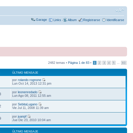
Garage
Links
Album
Registrarse
Identificarse
2482 temas •
Página
1
de
83
•
...
1
2
3
4
5
83
S
ÚLTIMO MENSAJE
por
rolando rognone
2
Lun Oct 14, 2013 12:31 pm
por
leonenredado
3
Lun Ago 08, 2011 12:55 am
por
SebitaLugano
2
Vie Jul 11, 2008 11:39 am
por
juanpf
9
Jue Dic 23, 2010 10:04 am
S
ÚLTIMO MENSAJE