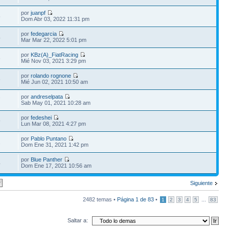
por
juanpf
5
Dom Abr 03, 2022 11:31 pm
por
fedegarcia
4
Mar Mar 22, 2022 5:01 pm
por
KBz(A)_FiatRacing
6
Mié Nov 03, 2021 3:29 pm
por
rolando rognone
6
Mié Jun 02, 2021 10:50 am
por
andreselpata
7
Sab May 01, 2021 10:28 am
por
fedeshei
9
Lun Mar 08, 2021 4:27 pm
por
Pablo Puntano
2
Dom Ene 31, 2021 1:42 pm
por
Blue Panther
4
Dom Ene 17, 2021 10:56 am
Siguiente
2482 temas •
Página
1
de
83
•
...
1
2
3
4
5
83
Saltar a: