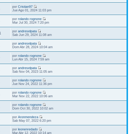
por
Cristian97
4
Jue Ago 01, 2024 11:03 pm
por
rolando rognone
8
Mar Jul 30, 2024 7:20 pm
por
andreselpata
1
Sab Jun 29, 2024 11:08 am
por
andreselpata
2
Dom Abr 28, 2024 10:04 am
por
rolando rognone
9
Lun Abr 15, 2024 7:59 am
por
andreselpata
3
Sab Nov 04, 2023 11:05 am
por
rolando rognone
8
Jue Nov 24, 2022 11:36 pm
por
rolando rognone
4
Mar Nov 22, 2022 10:06 am
por
rolando rognone
3
Dom Oct 30, 2022 10:02 am
por
Aronmendeza
6
Sab May 07, 2022 6:20 pm
por
leonenredado
3
Mar Abr 12, 2022 10:14 am