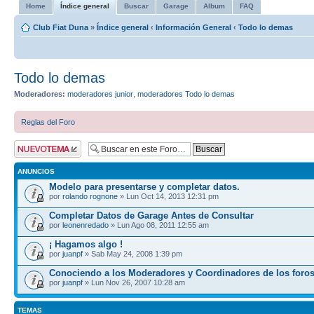
Home
Índice general
Buscar
Garage
Album
FAQ
Club Fiat Duna
»
Índice general
‹
Información General
‹
Todo lo demas
Todo lo demas
Moderadores:
moderadores junior
,
moderadores Todo lo demas
Reglas del Foro
Publicar un nuevo
tema
ANUNCIOS
Modelo para presentarse y completar datos.
por
rolando rognone
» Lun Oct 14, 2013 12:31 pm
Completar Datos de Garage Antes de Consultar
por
leonenredado
» Lun Ago 08, 2011 12:55 am
¡ Hagamos algo !
por
juanpf
» Sab May 24, 2008 1:39 pm
Conociendo a los Moderadores y Coordinadores de los foro
por
juanpf
» Lun Nov 26, 2007 10:28 am
TEMAS