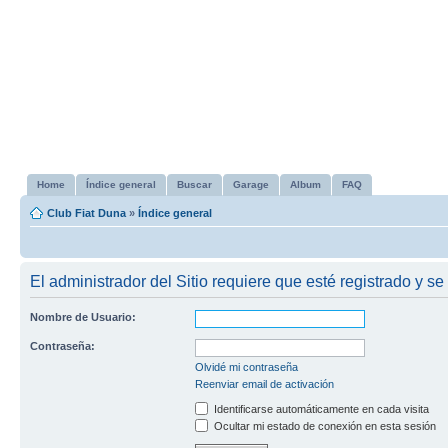
Home
Índice general
Buscar
Garage
Album
FAQ
Club Fiat Duna
»
Índice general
El administrador del Sitio requiere que esté registrado y se 
Nombre de Usuario:
Contraseña:
Olvidé mi contraseña
Reenviar email de activación
Identificarse automáticamente en cada visita
Ocultar mi estado de conexión en esta sesión