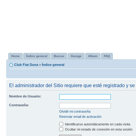
Home
Índice general
Buscar
Garage
Album
FAQ
Club Fiat Duna
»
Índice general
El administrador del Sitio requiere que esté registrado y se 
Nombre de Usuario:
Contraseña:
Olvidé mi contraseña
Reenviar email de activación
Identificarse automáticamente en cada visita
Ocultar mi estado de conexión en esta sesión