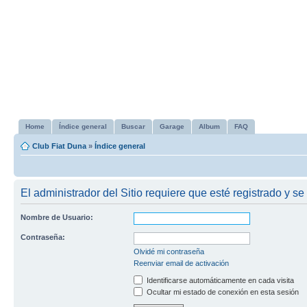
Home
Índice general
Buscar
Garage
Album
FAQ
Club Fiat Duna
»
Índice general
El administrador del Sitio requiere que esté registrado y se 
Nombre de Usuario:
Contraseña:
Olvidé mi contraseña
Reenviar email de activación
Identificarse automáticamente en cada visita
Ocultar mi estado de conexión en esta sesión