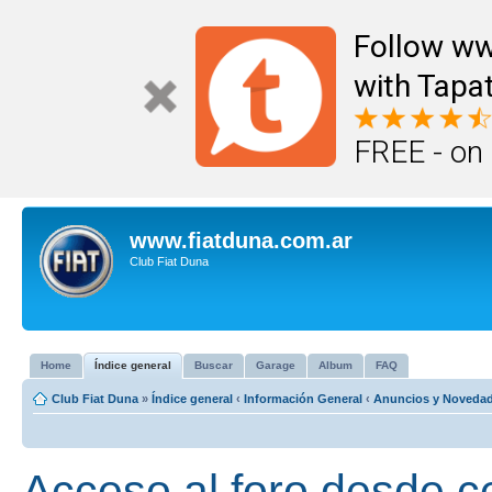
Follow ww
with Tapat
FREE - on
www.fiatduna.com.ar
Club Fiat Duna
Home
Índice general
Buscar
Garage
Album
FAQ
Club Fiat Duna
»
Índice general
‹
Información General
‹
Anuncios y Noveda
Acceso al foro desde c