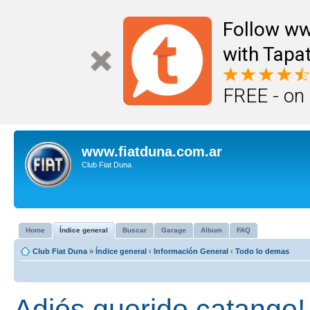
Follow ww
with Tapat
FREE - on
www.fiatduna.com.ar
Club Fiat Duna
Home
Índice general
Buscar
Garage
Album
FAQ
Club Fiat Duna
»
Índice general
‹
Información General
‹
Todo lo demas
Adiós querido catango!