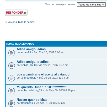
Mostrar mensajes previos:
Publicar una
respuesta
Volver a Todo lo demas
TEMAS RELACIONADOS
Adios amigo, adios
por
ernes93
» Sab Ene 20, 2007 1:00 am
Adios amiguito adios
por
sebas_1600
» Vie Nov 23, 2007 3:47 pm
voy a cambiarle el aceite al catango
por
andreselpata
» Mié Jul 16, 2014 11:34 am
Mi querido Duna SX 98"!!!!!!!!!!!!!!!!!
por
enfierradisimo_89
» Vie May 30, 2008 6:16 pm
Nuesto querido Mate
por
Benabass
» Vie Abr 04, 2008 5:37 pm