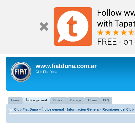
Follow ww
with Tapat
FREE - on
www.fiatduna.com.ar
Club Fiat Duna
Home
Índice general
Buscar
Garage
Album
FAQ
Club Fiat Duna
»
Índice general
‹
Información General
‹
Reuniones del Club