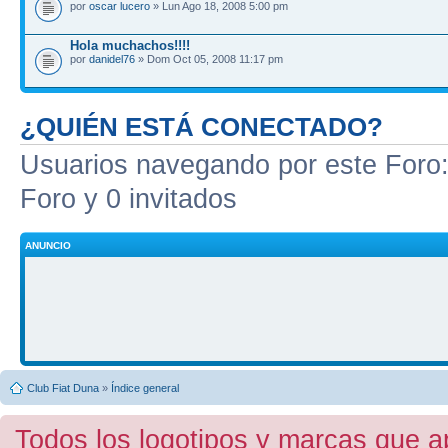
por
oscar lucero
» Lun Ago 18, 2008 5:00 pm
Hola muchachos!!!!
por
danidel76
» Dom Oct 05, 2008 11:17 pm
¿QUIÉN ESTÁ CONECTADO?
Usuarios navegando por este Foro: 
Foro y 0 invitados
ANUNCIO
Club Fiat Duna
»
Índice general
Todos los logotipos y marcas que a