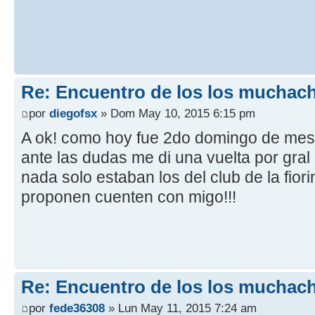
Re: Encuentro de los los muchach
por
diegofsx
» Dom May 10, 2015 6:15 pm
A ok! como hoy fue 2do domingo de mes 
ante las dudas me di una vuelta por gral
nada solo estaban los del club de la fiori
proponen cuenten con migo!!!
Re: Encuentro de los los muchach
por
fede36308
» Lun May 11, 2015 7:24 am