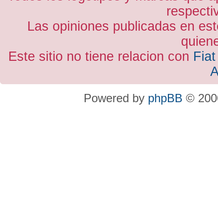
respecti
Las opiniones publicadas en est
quiene
Este sitio no tiene relacion con
Fiat
A
Powered by
phpBB
© 2000