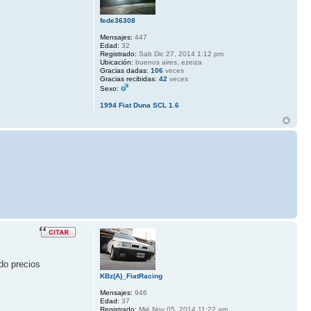
fede36308
Mensajes:
447
Edad:
32
Registrado:
Sab Dic 27, 2014 1:12 pm
Ubicación:
buenos aires, ezeiza
Gracias dadas:
106
veces
Gracias recibidas:
42
veces
Sexo:
1994 Fiat Duna SCL 1.6
do precios
KBz(A)_FiatRacing
Mensajes:
946
Edad:
37
Registrado:
Mié Nov 05, 2014 11:22 am