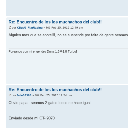
Re: Encuentro de los los muchachos del club!!
por
KBz(A)_FiatRacing
» Mié Feb 25, 2015 12:49 pm
Alguien mas que se anote!!!, no se suspende por falta de gente seamo
Foreando con mi engendro Duna 1.6@1.8 Turbo!
Re: Encuentro de los los muchachos del club!!
por
fede36308
» Mié Feb 25, 2015 12:54 pm
Obvio papa.. seamos 2 gatos locos se hace igual.
Enviado desde mi GT-I9070