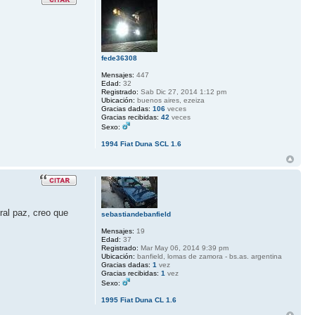
fede36308
Mensajes:
447
Edad:
32
Registrado:
Sab Dic 27, 2014 1:12 pm
Ubicación:
buenos aires, ezeiza
Gracias dadas:
106
veces
Gracias recibidas:
42
veces
Sexo:
1994 Fiat Duna SCL 1.6
ral paz, creo que
sebastiandebanfield
Mensajes:
19
Edad:
37
Registrado:
Mar May 06, 2014 9:39 pm
Ubicación:
banfield, lomas de zamora - bs.as. argentina
Gracias dadas:
1
vez
Gracias recibidas:
1
vez
Sexo:
1995 Fiat Duna CL 1.6