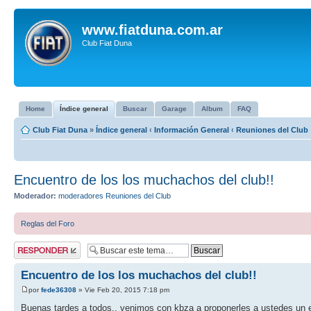
www.fiatduna.com.ar
Club Fiat Duna
Home
Índice general
Buscar
Garage
Album
FAQ
Club Fiat Duna
»
Índice general
‹
Información General
‹
Reuniones del Club
Encuentro de los los muchachos del club!!
Moderador:
moderadores Reuniones del Club
Reglas del Foro
Publicar una
respuesta
Encuentro de los los muchachos del club!!
por
fede36308
» Vie Feb 20, 2015 7:18 pm
Buenas tardes a todos.. venimos con kbza a proponerles a ustedes un 