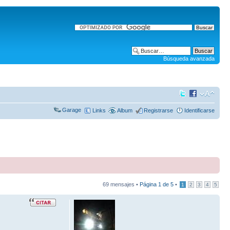
Búsqueda avanzada
Garage
Links
Album
Registrarse
Identificarse
69 mensajes •
Página
1
de
5
•
1
2
3
4
5