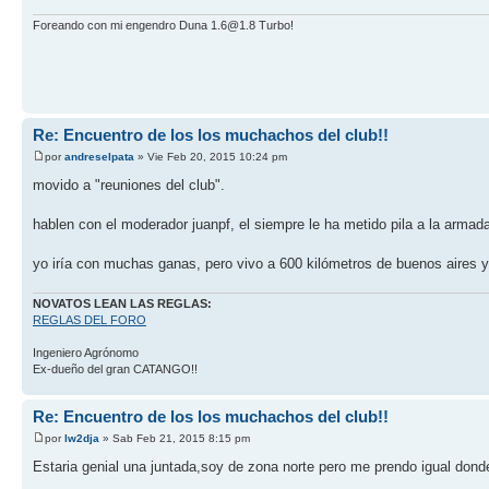
Foreando con mi engendro Duna 1.6@1.8 Turbo!
Re: Encuentro de los los muchachos del club!!
por
andreselpata
» Vie Feb 20, 2015 10:24 pm
movido a "reuniones del club".
hablen con el moderador juanpf, el siempre le ha metido pila a la armad
yo iría con muchas ganas, pero vivo a 600 kilómetros de buenos aires y 
NOVATOS LEAN LAS REGLAS:
REGLAS DEL FORO
Ingeniero Agrónomo
Ex-dueño del gran CATANGO!!
Re: Encuentro de los los muchachos del club!!
por
lw2dja
» Sab Feb 21, 2015 8:15 pm
Estaria genial una juntada,soy de zona norte pero me prendo igual dond