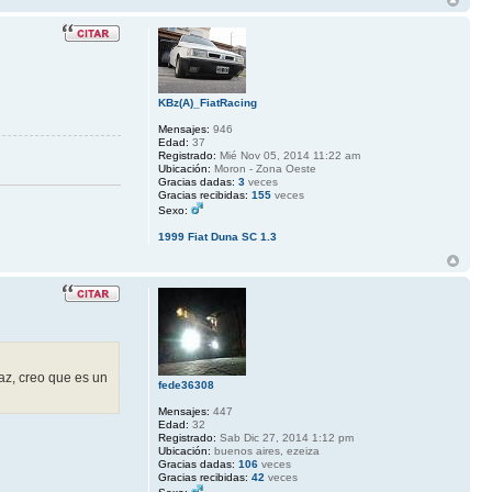
KBz(A)_FiatRacing
Mensajes:
946
Edad:
37
Registrado:
Mié Nov 05, 2014 11:22 am
Ubicación:
Moron - Zona Oeste
Gracias dadas:
3
veces
Gracias recibidas:
155
veces
Sexo:
1999 Fiat Duna SC 1.3
az, creo que es un
fede36308
Mensajes:
447
Edad:
32
Registrado:
Sab Dic 27, 2014 1:12 pm
Ubicación:
buenos aires, ezeiza
Gracias dadas:
106
veces
Gracias recibidas:
42
veces