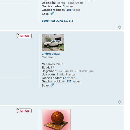
Ubicación:
Moron - Zona Oeste
Gracias dadas:
3
veces
Gracias recibidas:
155
veces
Sexo:
1999 Fiat Duna SC 1.3
andreselpata
Moderador
Mensajes:
2387
Edad:
37
Registrado:
Jue Jun 16, 2011 8:39 pm
Ubicación:
Bahía Blanca
Gracias dadas:
65
veces
Gracias recibidas:
327
veces
Sexo: