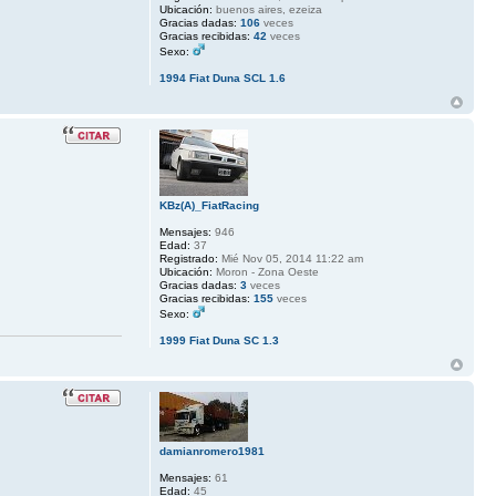
Ubicación:
buenos aires, ezeiza
Gracias dadas:
106
veces
Gracias recibidas:
42
veces
Sexo:
1994 Fiat Duna SCL 1.6
KBz(A)_FiatRacing
Mensajes:
946
Edad:
37
Registrado:
Mié Nov 05, 2014 11:22 am
Ubicación:
Moron - Zona Oeste
Gracias dadas:
3
veces
Gracias recibidas:
155
veces
Sexo:
1999 Fiat Duna SC 1.3
damianromero1981
Mensajes:
61
Edad:
45