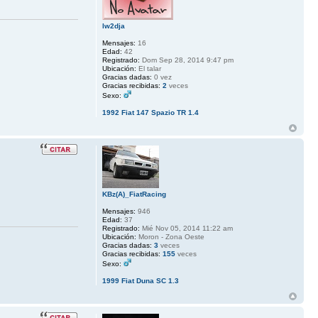
lw2dja
Mensajes:
16
Edad:
42
Registrado:
Dom Sep 28, 2014 9:47 pm
Ubicación:
El talar
Gracias dadas:
0 vez
Gracias recibidas:
2
veces
Sexo:
1992 Fiat 147 Spazio TR 1.4
KBz(A)_FiatRacing
Mensajes:
946
Edad:
37
Registrado:
Mié Nov 05, 2014 11:22 am
Ubicación:
Moron - Zona Oeste
Gracias dadas:
3
veces
Gracias recibidas:
155
veces
Sexo:
1999 Fiat Duna SC 1.3