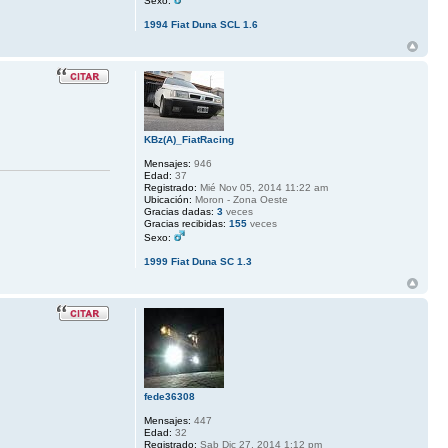
Sexo:
1994 Fiat Duna SCL 1.6
KBz(A)_FiatRacing
Mensajes:
946
Edad:
37
Registrado:
Mié Nov 05, 2014 11:22 am
Ubicación:
Moron - Zona Oeste
Gracias dadas:
3
veces
Gracias recibidas:
155
veces
Sexo:
1999 Fiat Duna SC 1.3
fede36308
Mensajes:
447
Edad:
32
Registrado:
Sab Dic 27, 2014 1:12 pm