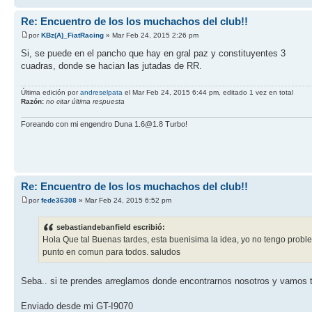
Re: Encuentro de los los muchachos del club!!
por
KBz(A)_FiatRacing
» Mar Feb 24, 2015 2:26 pm
Si, se puede en el pancho que hay en gral paz y constituyentes 3
cuadras, donde se hacian las jutadas de RR.
Última edición por
andreselpata
el Mar Feb 24, 2015 6:44 pm, editado 1 vez en total
Razón:
no citar última respuesta
Foreando con mi engendro Duna 1.6@1.8 Turbo!
Re: Encuentro de los los muchachos del club!!
por
fede36308
» Mar Feb 24, 2015 6:52 pm
sebastiandebanfield escribió:
Hola Que tal Buenas tardes, esta buenisima la idea, yo no tengo proble
punto en comun para todos. saludos
Seba.. si te prendes arreglamos donde encontrarnos nosotros y vamos t
Enviado desde mi GT-I9070