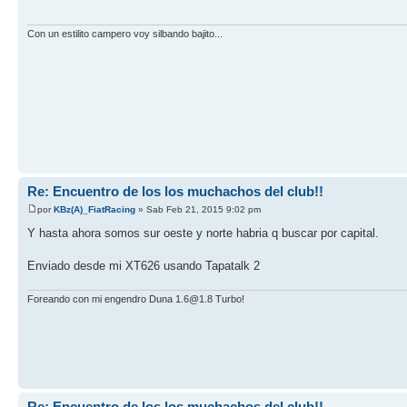
Con un estilito campero voy silbando bajito...
Re: Encuentro de los los muchachos del club!!
por
KBz(A)_FiatRacing
» Sab Feb 21, 2015 9:02 pm
Y hasta ahora somos sur oeste y norte habria q buscar por capital.
Enviado desde mi XT626 usando Tapatalk 2
Foreando con mi engendro Duna 1.6@1.8 Turbo!
Re: Encuentro de los los muchachos del club!!