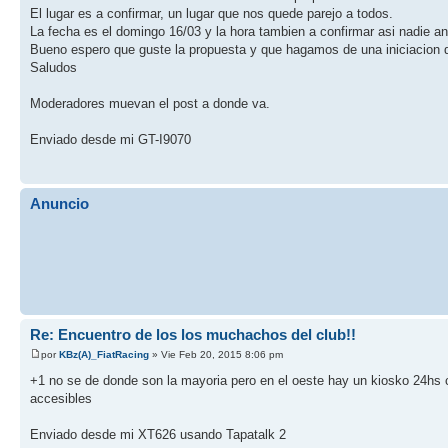
El lugar es a confirmar, un lugar que nos quede parejo a todos.
La fecha es el domingo 16/03 y la hora tambien a confirmar asi nadie and
Bueno espero que guste la propuesta y que hagamos de una iniciacion d
Saludos
Moderadores muevan el post a donde va.
Enviado desde mi GT-I9070
Anuncio
Re: Encuentro de los los muchachos del club!!
por
KBz(A)_FiatRacing
» Vie Feb 20, 2015 8:06 pm
+1 no se de donde son la mayoria pero en el oeste hay un kiosko 24hs c
accesibles
Enviado desde mi XT626 usando Tapatalk 2