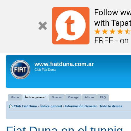
Follow ww
with Tapat
FREE - on
www.fiatduna.com.ar
Club Fiat Duna
Home
Índice general
Buscar
Garage
Album
FAQ
Club Fiat Duna
»
Índice general
‹
Información General
‹
Todo lo demas
Fiat Duna en el tunnig