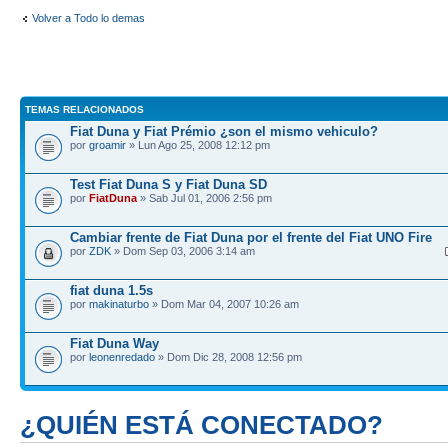
Volver a Todo lo demas
TEMAS RELACIONADOS
Fiat Duna y Fiat Prémio ¿son el mismo vehiculo?
por
groamir
» Lun Ago 25, 2008 12:12 pm
Test Fiat Duna S y Fiat Duna SD
por
FiatDuna
» Sab Jul 01, 2006 2:56 pm
Cambiar frente de Fiat Duna por el frente del Fiat UNO Fire
por
ZDK
» Dom Sep 03, 2006 3:14 am
fiat duna 1.5s
por
makinaturbo
» Dom Mar 04, 2007 10:26 am
Fiat Duna Way
por
leonenredado
» Dom Dic 28, 2008 12:56 pm
¿QUIÉN ESTÁ CONECTADO?