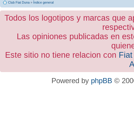
Club Fiat Duna
»
Índice general
Todos los logotipos y marcas que a
respecti
Las opiniones publicadas en est
quiene
Este sitio no tiene relacion con
Fiat
A
Powered by
phpBB
© 2000