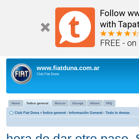
Follow ww
with Tapat
FREE - on
www.fiatduna.com.ar
Club Fiat Duna
Home
Índice general
Buscar
Garage
Album
FAQ
Club Fiat Duna
»
Índice general
‹
Información General
‹
Todo lo demas
hora de dar otro pas