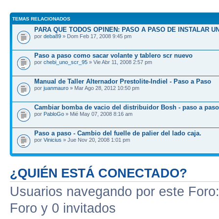
TEMAS RELACIONADOS
PARA QUE TODOS OPINEN: PASO A PASO DE INSTALAR U
por
deba89
» Dom Feb 17, 2008 9:45 pm
Paso a paso como sacar volante y tablero scr nuevo
por
chebi_uno_scr_95
» Vie Abr 11, 2008 2:57 pm
Manual de Taller Alternador Prestolite-Indiel - Paso a Paso
por
juanmauro
» Mar Ago 28, 2012 10:50 pm
Cambiar bomba de vacio del distribuidor Bosh - paso a paso
por
PabloGo
» Mié May 07, 2008 8:16 am
Paso a paso - Cambio del fuelle de palier del lado caja.
por
Vinicius
» Jue Nov 20, 2008 1:01 pm
¿QUIÉN ESTÁ CONECTADO?
Usuarios navegando por este Foro: 
Foro y 0 invitados