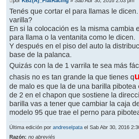
por
KBz(A)_FiatRacing
» Sab Abr 30, 2016 2:03 pm
Tenés que cortar el para llamas le dicen. 
varilla?
En si la colocación es la misma cambia e
para llama o la ventanita como le dicen.
Y después en el piso del auto la distribu
base de la palanca.
Quizás con la de 1 varrila te sea más fáci
chasis no es tan grande la que tienes q
de malo es que la de una barilla pibotea 
de 2 en el chapon que sostiene la direcci
barilla vas a tener que cambiar la caja de
modelo 95 que trae el perno para pibotea
Última edición por
andreselpata
el Sab Abr 30, 2016 2:30
Razón:
no abreviés