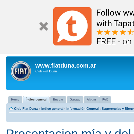
Follow ww
with Tapat
FREE - on
www.fiatduna.com.ar
Club Fiat Duna
Home
Índice general
Buscar
Garage
Album
FAQ
Club Fiat Duna
»
Índice general
‹
Información General
‹
Sugerencias y Bienv
Presentacion mía y del