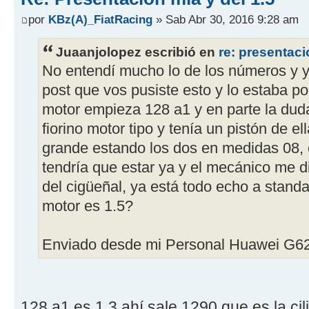
por
KBz(A)_FiatRacing
» Sab Abr 30, 2016 9:28 am
Juaanjolopez escribió en
re: presentaci
No entendí mucho lo de los números y y
post que vos pusiste esto y lo estaba p
motor empieza 128 a1 y en parte la duda
fiorino motor tipo y tenía un pistón de el
grande estando los dos en medidas 08,
tendría que estar ya y el mecánico me d
del cigüeñal, ya está todo echo a standa
motor es 1.5?
Enviado desde mi Personal Huawei G62
128 a1 es 1.3 ahí sale 1290 que es la ci