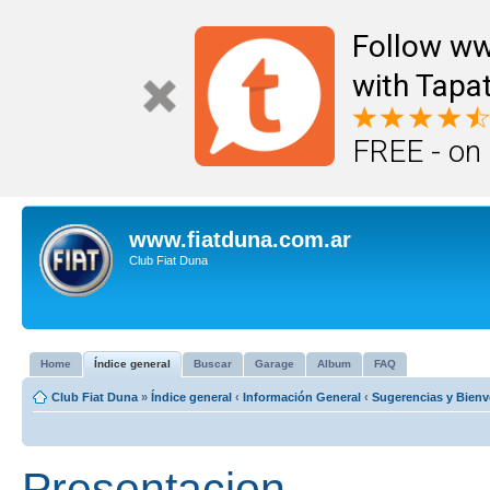
Follow ww
with Tapat
FREE - on
www.fiatduna.com.ar
Club Fiat Duna
Home
Índice general
Buscar
Garage
Album
FAQ
Club Fiat Duna
»
Índice general
‹
Información General
‹
Sugerencias y Bienv
Presentacion