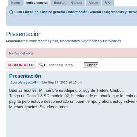
Home
Índice general
Buscar
Garage
Album
FAQ
Club Fiat Duna
»
Índice general
‹
Información General
‹
Sugerencias y Bienv
Presentación
Moderadores:
moderadores junior
,
moderadores Sugerencias y Bienvenidas
Reglas del Foro
Publicar una
respuesta
Presentación
por
alereyes1494
» Mié Sep 24, 2025 10:15 pm
Buenas noches. Mi nombre es Alejandro, soy de Trelew, Chubut.
Tengo un Duna 1.3 SD modelo 92, heredado de mi abuelo que lo tenia d
página pero estuve desconectado un buen tiempo y ahora estoy volvien
Muchas gracias. Saludos a todos.