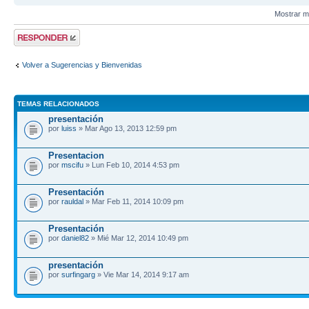
Mostrar m
Publicar una
respuesta
Volver a Sugerencias y Bienvenidas
TEMAS RELACIONADOS
presentación
por
luiss
» Mar Ago 13, 2013 12:59 pm
Presentacion
por
mscifu
» Lun Feb 10, 2014 4:53 pm
Presentación
por
rauldal
» Mar Feb 11, 2014 10:09 pm
Presentación
por
daniel82
» Mié Mar 12, 2014 10:49 pm
presentación
por
surfingarg
» Vie Mar 14, 2014 9:17 am