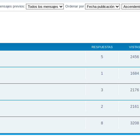
ensajes previos:
Ordenar por
RESPUESTAS
VISTA
5
2456
1
1684
3
2176
2
2161
8
3208