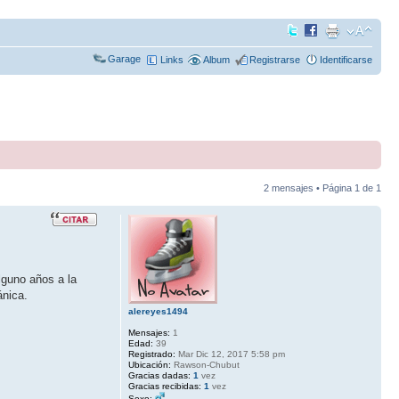
Garage
Links
Album
Registrarse
Identificarse
2 mensajes • Página
1
de
1
lguno años a la
ánica.
alereyes1494
Mensajes:
1
Edad:
39
Registrado:
Mar Dic 12, 2017 5:58 pm
Ubicación:
Rawson-Chubut
Gracias dadas:
1
vez
Gracias recibidas:
1
vez
Sexo: